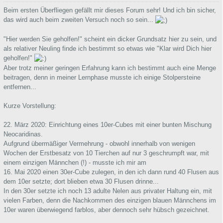
Beim ersten Überfliegen gefällt mir dieses Forum sehr! Und ich bin sicher,
das wird auch beim zweiten Versuch noch so sein...
"Hier werden Sie geholfen!" scheint ein dicker Grundsatz hier zu sein, und
als relativer Neuling finde ich bestimmt so etwas wie "Klar wird Dich hier
geholfen!"
Aber trotz meiner geringen Erfahrung kann ich bestimmt auch eine Menge
beitragen, denn in meiner Lernphase musste ich einige Stolpersteine
entfernen...
Kurze Vorstellung:
22. März 2020: Einrichtung eines 10er-Cubes mit einer bunten Mischung
Neocaridinas.
Aufgrund übermäßiger Vermehrung - obwohl innerhalb von wenigen
Wochen der Erstbesatz von 10 Tierchen auf nur 3 geschrumpft war, mit
einem einzigen Männchen (!) - musste ich mir am
16. Mai 2020 einen 30er-Cube zulegen, in den ich dann rund 40 Flusen aus
dem 10er setzte; dort blieben etwa 30 Flusen drinne...
In den 30er setzte ich noch 13 adulte Nelen aus privater Haltung ein, mit
vielen Farben, denn die Nachkommen des einzigen blauen Männchens im
10er waren überwiegend farblos, aber dennoch sehr hübsch gezeichnet.