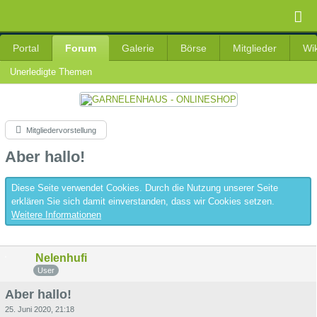
Portal
Forum
Galerie
Börse
Mitglieder
Wik
Unerledigte Themen
Mitgliedervorstellung
Aber hallo!
Diese Seite verwendet Cookies. Durch die Nutzung unserer Seite
erklären Sie sich damit einverstanden, dass wir Cookies setzen.
Weitere Informationen
Nelenhufi
User
Aber hallo!
25. Juni 2020, 21:18