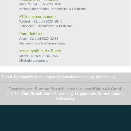
Manu75
-
24. Juni 2020, 16:40
Krebse und Krabben - Krankheiten & Probleme
PHS sterben, warum?
Wildtrak
-
22. Juni 2020, 18:46
Schnecken - Krankheiten & Probleme
Pure Red Line
Arian
-
21. Juni 2020, 22:58
Garnelen - Zucht & Vermehrung
Manni grüßt in die Runde
Manni
-
13. Mai 2020, 21:27
Mitgliedervorstellung
Portal
Nutzungsbestimmungen
Datenschutzerklärung
Impressum
Forensoftware:
Burning Board®
, entwickelt von
WoltLab® GmbH
© 2016 •
Der Wirbellotse
• Powered by
Logemanns Garnelenhaus
-
Onlineshop