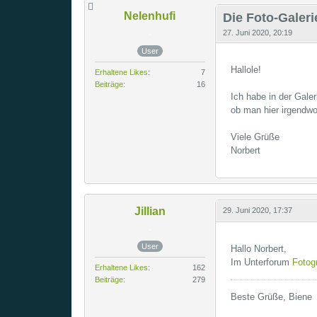
Nelenhufi
Die Foto-Galeri
27. Juni 2020, 20:19
User
Hallole!
Erhaltene Likes
7
Beiträge
16
Ich habe in der Gale
ob man hier irgendw
Viele Grüße
Norbert
Jillian
29. Juni 2020, 17:37
User
Hallo Norbert,
Im Unterforum
Fotogr
Erhaltene Likes
162
Beiträge
279
Beste Grüße, Biene