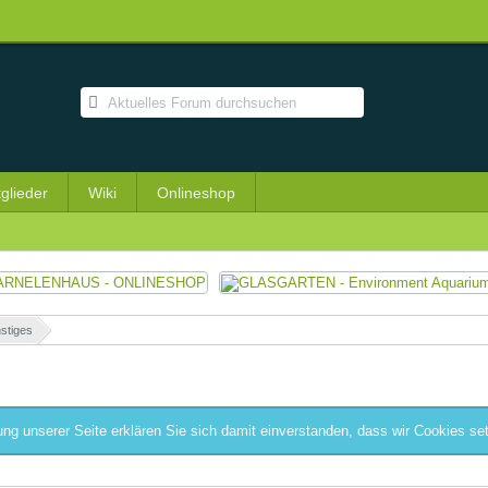
tglieder
Wiki
Onlineshop
stiges
»
ng unserer Seite erklären Sie sich damit einverstanden, dass wir Cookies se