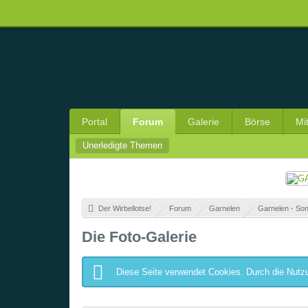
Portal
Forum
Galerie
Börse
Mi
Unerledigte Themen
Der Wirbellotse!
»
Forum
»
Garnelen
»
Garnelen - Son
Die Foto-Galerie
Diese Seite verwendet Cookies. Durch die Nutzu