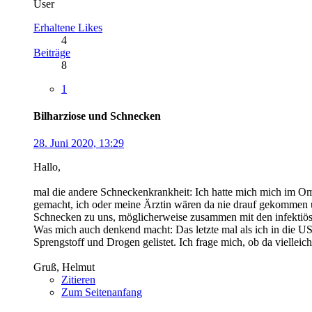
User
Erhaltene Likes
4
Beiträge
8
1
Bilharziose und Schnecken
28. Juni 2020, 13:29
Hallo,
mal die andere Schneckenkrankheit: Ich hatte mich mich im Oma
gemacht, ich oder meine Ärztin wären da nie drauf gekommen und
Schnecken zu uns, möglicherweise zusammen mit den infektiös
Was mich auch denkend macht: Das letzte mal als ich in die U
Sprengstoff und Drogen gelistet. Ich frage mich, ob da viellei
Gruß, Helmut
Zitieren
Zum Seitenanfang