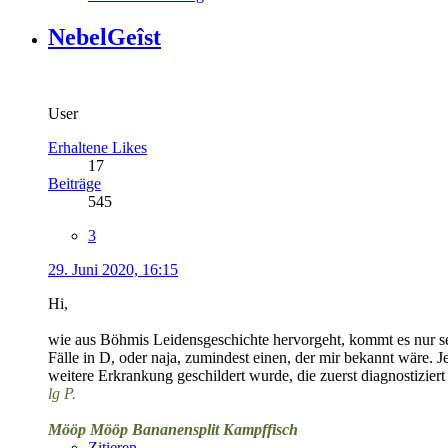
NebelGeîst
User
Erhaltene Likes
17
Beiträge
545
3
29. Juni 2020, 16:15
Hi,
wie aus Böhmis Leidensgeschichte hervorgeht, kommt es nur seh
Fälle in D, oder naja, zumindest einen, der mir bekannt wäre.
weitere Erkrankung geschildert wurde, die zuerst diagnostiziert
lg P.
Mööp Mööp Bananensplit Kampffisch
Zitieren