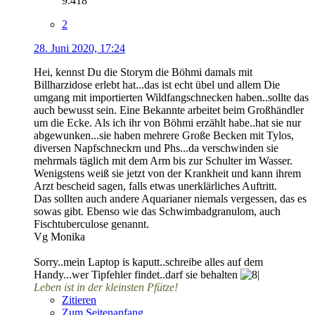
9.418
2
28. Juni 2020, 17:24
Hei, kennst Du die Storym die Böhmi damals mit
Billharzidose erlebt hat...das ist echt übel und allem Die
umgang mit importierten Wildfangschnecken haben..sollte das
auch bewusst sein. Eine Bekannte arbeitet beim Großhändler
um die Ecke. Als ich ihr von Böhmi erzählt habe..hat sie nur
abgewunken...sie haben mehrere Große Becken mit Tylos,
diversen Napfschneckrn und Phs...da verschwinden sie
mehrmals täglich mit dem Arm bis zur Schulter im Wasser.
Wenigstens weiß sie jetzt von der Krankheit und kann ihrem
Arzt bescheid sagen, falls etwas unerklärliches Auftritt.
Das sollten auch andere Aquarianer niemals vergessen, das es
sowas gibt. Ebenso wie das Schwimbadgranulom, auch
Fischtuberculose genannt.
Vg Monika
Sorry..mein Laptop is kaputt..schreibe alles auf dem
Handy...wer Tipfehler findet..darf sie behalten
Leben ist in der kleinsten Pfütze!
Zitieren
Zum Seitenanfang