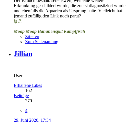
Der ist auch deshalb sehenswert, weil eine weitere
Erkrankung geschildert wurde, die zuerst diagnostiziert wurde
und ebenfalls die Aquarien als Ursprung hatte. Vielleicht hat
jemand zufällig den Link noch parat?
lg P.
Mööp Mööp Bananensplit Kampffisch
Zitieren
Zum Seitenanfang
Jillian
User
Erhaltene Likes
162
Beiträge
279
4
29. Juni 2020, 17:34