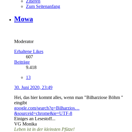
Zitieren
Zum Seitenanfang
Mowa
Moderator
Erhaltene Likes
607
Beiträge
9.418
13
30. Juni 2020, 23:49
Hei, das hier kommt alles, wenn man "Bilharziose Böhm "
eingibt
google.com/search?q=Bilharzios…
&sourceid=chrome&ie=UTF-8
Einiges an Lesestoff...
VG Monika
Leben ist in der kleinsten Pfütze!