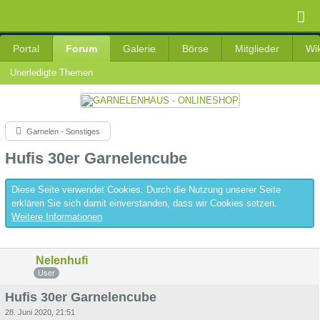
Portal
Forum
Galerie
Börse
Mitglieder
Wik
Unerledigte Themen
Garnelen - Sonstiges
Hufis 30er Garnelencube
Diese Seite verwendet Cookies. Durch die Nutzung unserer Seite
erklären Sie sich damit einverstanden, dass wir Cookies setzen.
Weitere Informationen
Nelenhufi
User
Hufis 30er Garnelencube
28. Juni 2020, 21:51