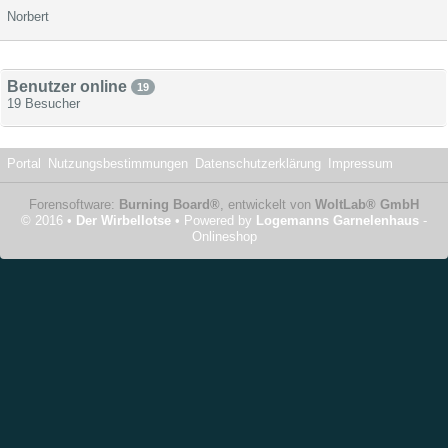
Norbert
Benutzer online
19
19 Besucher
Portal
Nutzungsbestimmungen
Datenschutzerklärung
Impressum
Forensoftware:
Burning Board®
, entwickelt von
WoltLab® GmbH
© 2016 •
Der Wirbellotse
• Powered by
Logemanns Garnelenhaus
-
Onlineshop