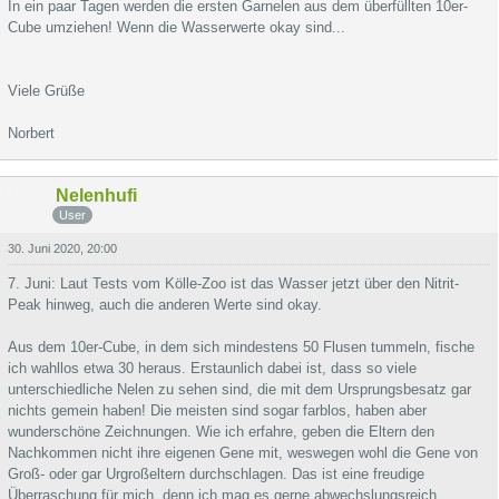
In ein paar Tagen werden die ersten Garnelen aus dem überfüllten 10er-
Cube umziehen! Wenn die Wasserwerte okay sind...
Viele Grüße
Norbert
Nelenhufi
User
30. Juni 2020, 20:00
7. Juni: Laut Tests vom Kölle-Zoo ist das Wasser jetzt über den Nitrit-
Peak hinweg, auch die anderen Werte sind okay.
Aus dem 10er-Cube, in dem sich mindestens 50 Flusen tummeln, fische
ich wahllos etwa 30 heraus. Erstaunlich dabei ist, dass so viele
unterschiedliche Nelen zu sehen sind, die mit dem Ursprungsbesatz gar
nichts gemein haben! Die meisten sind sogar farblos, haben aber
wunderschöne Zeichnungen. Wie ich erfahre, geben die Eltern den
Nachkommen nicht ihre eigenen Gene mit, weswegen wohl die Gene von
Groß- oder gar Urgroßeltern durchschlagen. Das ist eine freudige
Überraschung für mich, denn ich mag es gerne abwechslungsreich.