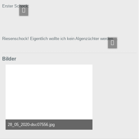
Erster Schock:
Riesenschock! Eigentlich wollte ich kein Algenzüchter werden....
Bilder
28_05_2020-dsc07556.jpg
271,68 kB, 941×749, 2.043 mal angesehen