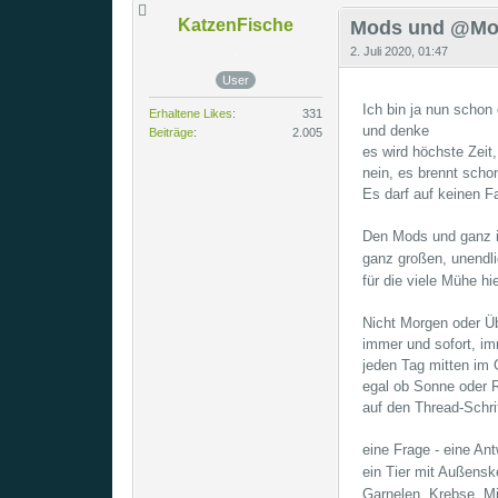
KatzenFische
Mods und @Mo
2. Juli 2020, 01:47
User
Ich bin ja nun schon
Erhaltene Likes
331
und denke
Beiträge
2.005
es wird höchste Zeit,
nein, es brennt scho
Es darf auf keinen F
Den Mods und ganz
ganz großen, unendl
für die viele Mühe hi
Nicht Morgen oder Ü
immer und sofort, im
jeden Tag mitten im
egal ob Sonne oder 
auf den Thread-Schri
eine Frage - eine An
ein Tier mit Außensk
Garnelen, Krebse, Mi