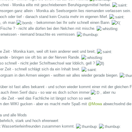
eschrei - Monika eilte mit geschriebenem Beruhigungsmittel herbei.
insorgen ganz allein - Monika als Seelsorgerin lies niemanden verlassen sein
 hoch oder tief - danach stand kein Crusta mehr im eigenen Mief.
n, oh man
- bekommen bei Ihr sehr schnell einen Bann.
 Fische ? - nicht alle dürfen bei den Nelchen mit mische.
zenwissen - niemand brauchte es vermissen.
e Zeit - Monika kam, weil oft kein anderer weit und breit,
ande - bringen sie oft bis an der Nerven Rande.
so schnell - nicht jeder Schriftwechsel war löblich, gell ?
er Zeit - schnell schlägt sich da ein Inhalt breit.
rgsam in den Armen wiegen - wollten wir alles wieder gerade biegen.
über ist fast alles bekannt - und schon wieder kommt einer mit der gleichen 
n auch ihren Senf dazu - so war es doch schon immer
, aber nu
 die Zeit - weil das Fachliche ist längst schon so weit.
in den WIKI gucken - aber es macht mehr Spaß mit
@Mowa
abwechselnd die 
 und alle Mods
behrlich, stark und hoch ehrenwert
 mit Wassertierleinfreunden zusammen kommt.