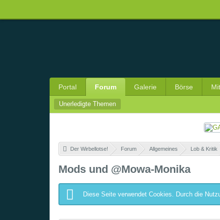
Portal
Forum
Galerie
Börse
Mi
Unerledigte Themen
Der Wirbellotse!
»
Forum
»
Allgemeines
»
Lob & Kritik
Mods und @Mowa-Monika
Diese Seite verwendet Cookies. Durch die Nutzu