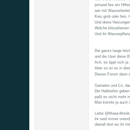
jemand lies ein Hilf
wer mit Wassertierle
Kies grob oder fein,
Und diese Heizunge
Welche klitzekleinen
Und ihr Wasserpflan
Die ganze lange letzt
und die User diese B
Ach, es tippt sich ja 
Aber so ist es in dies
Dieses Forum dann so
Garnelen und Co, dar
Die Halbreifen gebe
paßt es nicht mehr in
Man könnte ja auch 
Liebe @Mowa-Monika
ihr seid immer unend
überall dort wo ihr