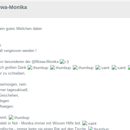
wa-Monika
 ein gutes Weilchen dabei
n.
all vergessen werden !
 im besonderen der @Mowa-Monika
ich großen Dank
er zu schreiben.
bermorgen, nein
mer tagesaktuell,
 Geschehen,
Regen
ftwegen:
twort,
elett in Not - Monika immer mit Wissen Hilfe bot.
nifische - immer legte sie einen Rat auf den Tische,