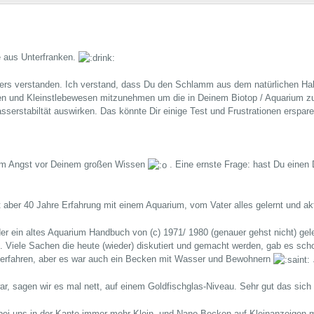
e aus Unterfranken.
rs verstanden. Ich verstand, dass Du den Schlamm aus dem natürlichen Habit
n und Kleinstlebewesen mitzunehmen um die in Deinem Biotop / Aquarium zu 
sserstabiltät auswirken. Das könnte Dir einige Test und Frustrationen erspar
m Angst vor Deinem großen Wissen
. Eine ernste Frage: hast Du einen 
t aber 40 Jahre Erfahrung mit einem Aquarium, vom Vater alles gelernt und a
er ein altes Aquarium Handbuch von (c) 1971/ 1980 (genauer gehst nicht) ge
t. Viele Sachen die heute (wieder) diskutiert und gemacht werden, gab es scho
 erfahren, aber es war auch ein Becken mit Wasser und Bewohnern
war, sagen wir es mal nett, auf einem Goldfischglas-Niveau. Sehr gut das sic
 bei uns in der Kante immer mehr Klein- und Nano-Becken auf Kleinanzeigen m