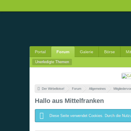
Portal
Forum
Galerie
Börse
Mi
Unerledigte Themen
Der Wirbellotse!
»
Forum
»
Allgemeines
»
Mitgliedervo
Hallo aus Mittelfranken
Diese Seite verwendet Cookies. Durch die Nutzu