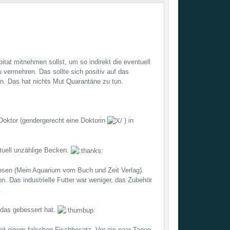
at mitnehmen sollst, um so indirekt die eventuell
vermehren. Das sollte sich positiv auf das
en. Das hat nichts Mut Quarantäne zu tun.
Doktor (gendergerecht eine Doktorin
) in
ktuell unzählige Becken.
lesen (Mein Aquarium vom Buch und Zeit Verlag).
n. Das industrielle Futter war weniger, das Zubehör
.
h das gebessert hat.
it einem falschen Fischbesatz. Vor ein paar Tagen