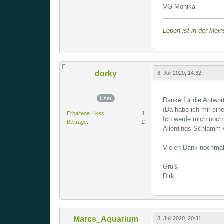
VG Monika
Leben ist in der klei
dorky
8. Juli 2020, 14:32
User
Danke für die Antwort
(Da habe ich mir ein
Erhaltene Likes
1
Ich werde mich noch 
Beiträge
2
Allerdings Schlamm 
Vielen Dank nochmal
Gruß
Dirk
Marcs_Aquarium
8. Juli 2020, 20:31