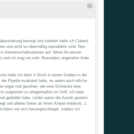
1
dausstattung besorgt und seitdem halte ich Cubaris
ten und nicht so übermäßig reproduktiv sind. Nun
ch in Gemeinschaftsräumen auf. Wenn ihr wissen
aus und ich mag sie sehr. Besonders angenehm finde
oche habe ich dann 4 Stück in einem Graben in der
 der Pipette evakuiert habe, es waren auch etliche
be sogar mal gesehen, wie eine Schnecke eine
ch vorgestern so einigermaßen im Griff, ich habe
mal geduldet habe. Leider waren die Asseln gestern
t und allerlei Getier an ihrem Körper entdeckt, z.
n Schleim mit sich herumgeschleppt, sodass ich