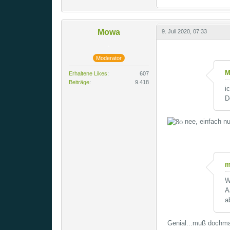
Mowa
9. Juli 2020, 07:33
Moderator
M
Erhaltene Likes
607
Beiträge
9.418
i
D
nee, einfach nu
m
W
A
a
Genial...muß dochma