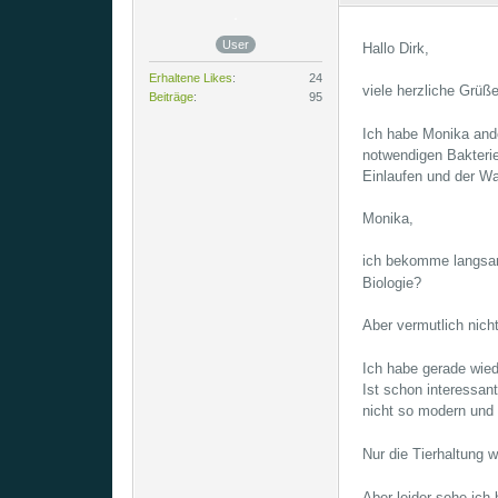
User
Hallo Dirk,
Erhaltene Likes
24
viele herzliche Grüß
Beiträge
95
Ich habe Monika ande
notwendigen Bakterie
Einlaufen und der Wa
Monika,
ich bekomme langsa
Biologie?
Aber vermutlich nich
Ich habe gerade wied
Ist schon interessan
nicht so modern und
Nur die Tierhaltung 
Aber leider sehe ich