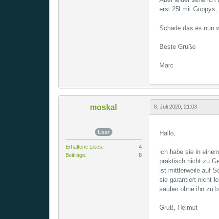
erst 25l mit Guppys
Schade das es nun we
Beste Grüße
Marc
moskal
8. Juli 2020, 21:03
User
Hallo,
Erhaltene Likes
4
ich habe sie in eine
Beiträge
8
praktisch nicht zu G
ist mittlerweile auf 
sie garantiert nicht
sauber ohne ihn zu b
Gruß, Helmut