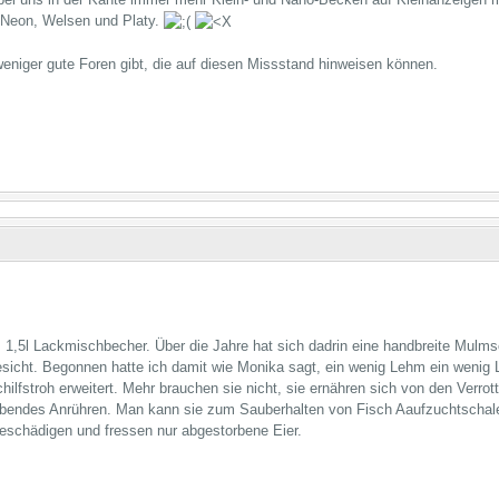
, Neon, Welsen und Platy.
niger gute Foren gibt, die auf diesen Missstand hinweisen können.
m 1,5l Lackmischbecher. Über die Jahre hat sich dadrin eine handbreite Mul
esicht. Begonnen hatte ich damit wie Monika sagt, ein wenig Lehm ein wenig L
Schilfstroh erweitert. Mehr brauchen sie nicht, sie ernähren sich von den Verro
 lebendes Anrühren. Man kann sie zum Sauberhalten von Fisch Aaufzuchtschal
eschädigen und fressen nur abgestorbene Eier.