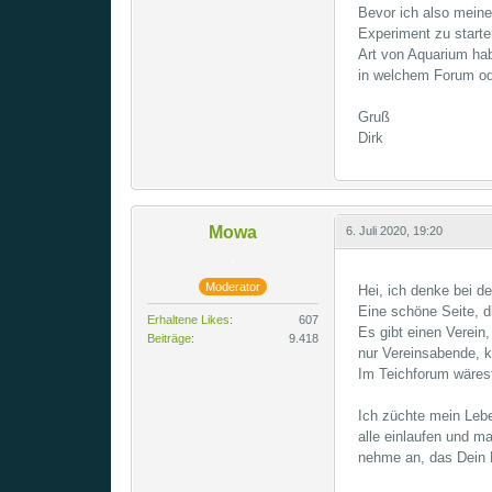
Bevor ich also meine
Experiment zu starten
Art von Aquarium hab
in welchem Forum ode
Gruß
Dirk
Mowa
6. Juli 2020, 19:20
Moderator
Hei, ich denke bei d
Eine schöne Seite, di
Erhaltene Likes
607
Es gibt einen Verein,
Beiträge
9.418
nur Vereinsabende, 
Im Teichforum wärest
Ich züchte mein Leb
alle einlaufen und 
nehme an, das Dein P