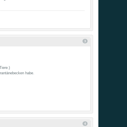
3
iere.)
arantänebecken habe.
4