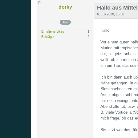
dorky
Hallo aus Mitte
6. Juli 2020, 15:50
User
Hallo.
Erhaltene Likes
1
Beiträge
2
Vor einem guten halb
Murina mit tropische
gut, bis jetzt schei
wollt, ob ich meinen
ich ein Tier, das se
Ich bin dann auch üb
Nähe gefangen. In di
Blasenschnecken mit
Assel abgelutscht ha
nur noch wenige entd
Abend alle tot, bzw.
B. viele Vorticella (
mich frage, ob das e
Bis jetzt war das, f