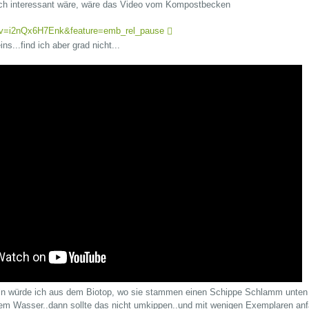
uch interessant wäre, wäre das Video vom Kompostbecken
?v=i2nQx6H7Enk&feature=emb_rel_pause
ns...find ich aber grad nicht...
n würde ich aus dem Biotop, wo sie stammen einen Schippe Schlamm unten r
m Wasser..dann sollte das nicht umkippen..und mit wenigen Exemplaren anfa