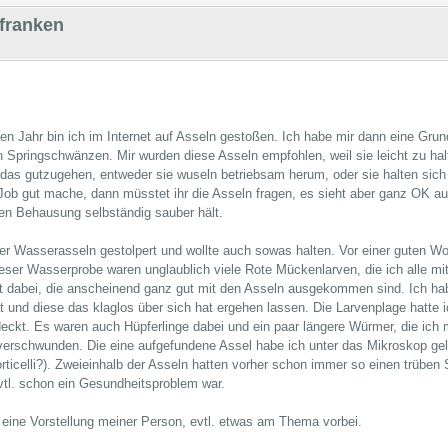
lfranken
en Jahr bin ich im Internet auf Asseln gestoßen. Ich habe mir dann eine Grun
n Springschwänzen. Mir wurden diese Asseln empfohlen, weil sie leicht zu hal
nt das gutzugehen, entweder sie wuseln betriebsam herum, oder sie halten si
 Job gut mache, dann müsstet ihr die Asseln fragen, es sieht aber ganz OK 
inen Behausung selbständig sauber hält.
er Wasserasseln gestolpert und wollte auch sowas halten. Vor einer guten W
eser Wasserprobe waren unglaublich viele Rote Mückenlarven, die ich alle mit
 dabei, die anscheinend ganz gut mit den Asseln ausgekommen sind. Ich ha
t und diese das klaglos über sich hat ergehen lassen. Die Larvenplage hatte i
eckt. Es waren auch Hüpferlinge dabei und ein paar längere Würmer, die ich 
 verschwunden. Die eine aufgefundene Assel habe ich unter das Mikroskop geleg
Vorticelli?). Zweieinhalb der Asseln hatten vorher schon immer so einen trübe
vtl. schon ein Gesundheitsproblem war.
ür eine Vorstellung meiner Person, evtl. etwas am Thema vorbei.