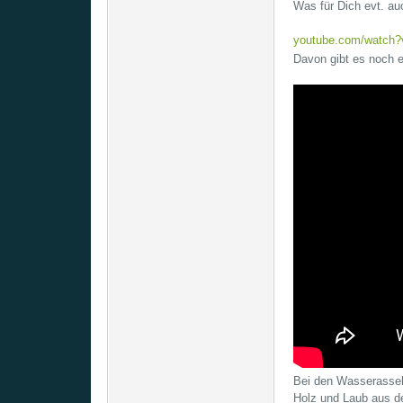
Was für Dich evt. a
youtube.com/watch
Davon gibt es noch ei
Bei den Wasserassel
Holz und Laub aus de