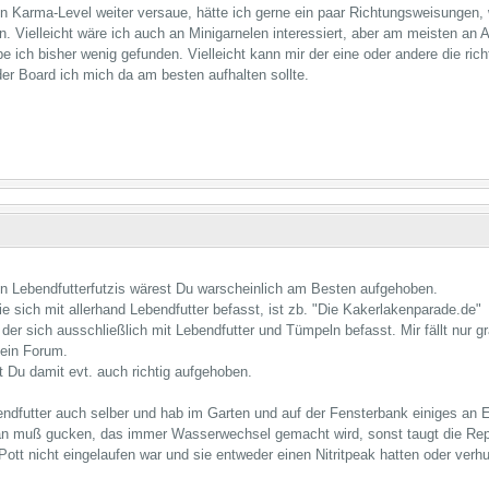
n Karma-Level weiter versaue, hätte ich gerne ein paar Richtungsweisungen,
. Vielleicht wäre ich auch an Minigarnelen interessiert, aber am meisten an A
e ich bisher wenig gefunden. Vielleicht kann mir der eine oder andere die ric
r Board ich mich da am besten aufhalten sollte.
en Lebendfutterfutzis wärest Du warscheinlich am Besten aufgehoben.
e sich mit allerhand Lebendfutter befasst, ist zb. "Die Kakerlakenparade.de"
 der sich ausschließlich mit Lebendfutter und Tümpeln befasst. Mir fällt nur g
kein Forum.
 Du damit evt. auch richtig aufgehoben.
endfutter auch selber und hab im Garten und auf der Fensterbank einiges an
man muß gucken, das immer Wasserwechsel gemacht wird, sonst taugt die Repr
ott nicht eingelaufen war und sie entweder einen Nitritpeak hatten oder verhu