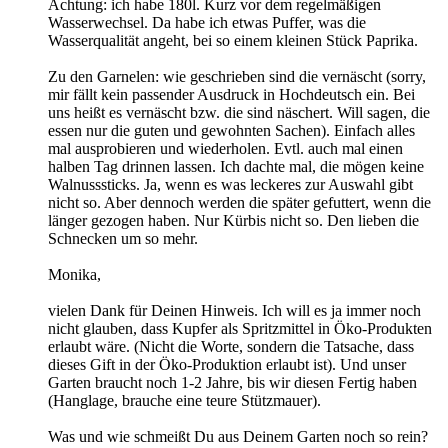
Achtung: ich habe 180l. Kurz vor dem regelmäßigen
Wasserwechsel. Da habe ich etwas Puffer, was die
Wasserqualität angeht, bei so einem kleinen Stück Paprika.
Zu den Garnelen: wie geschrieben sind die vernäscht (sorry,
mir fällt kein passender Ausdruck in Hochdeutsch ein. Bei
uns heißt es vernäscht bzw. die sind näschert. Will sagen, die
essen nur die guten und gewohnten Sachen). Einfach alles
mal ausprobieren und wiederholen. Evtl. auch mal einen
halben Tag drinnen lassen. Ich dachte mal, die mögen keine
Walnusssticks. Ja, wenn es was leckeres zur Auswahl gibt
nicht so. Aber dennoch werden die später gefuttert, wenn die
länger gezogen haben. Nur Kürbis nicht so. Den lieben die
Schnecken um so mehr.
Monika,
vielen Dank für Deinen Hinweis. Ich will es ja immer noch
nicht glauben, dass Kupfer als Spritzmittel in Öko-Produkten
erlaubt wäre. (Nicht die Worte, sondern die Tatsache, dass
dieses Gift in der Öko-Produktion erlaubt ist). Und unser
Garten braucht noch 1-2 Jahre, bis wir diesen Fertig haben
(Hanglage, brauche eine teure Stützmauer).
Was und wie schmeißt Du aus Deinem Garten noch so rein?