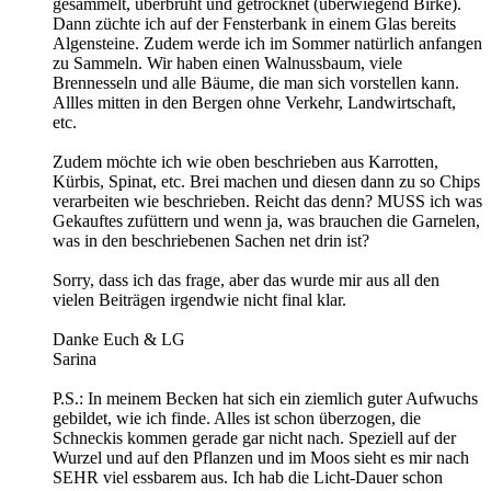
gesammelt, überbrüht und getrocknet (überwiegend Birke).
Dann züchte ich auf der Fensterbank in einem Glas bereits
Algensteine. Zudem werde ich im Sommer natürlich anfangen
zu Sammeln. Wir haben einen Walnussbaum, viele
Brennesseln und alle Bäume, die man sich vorstellen kann.
Allles mitten in den Bergen ohne Verkehr, Landwirtschaft,
etc.
Zudem möchte ich wie oben beschrieben aus Karrotten,
Kürbis, Spinat, etc. Brei machen und diesen dann zu so Chips
verarbeiten wie beschrieben. Reicht das denn? MUSS ich was
Gekauftes zufüttern und wenn ja, was brauchen die Garnelen,
was in den beschriebenen Sachen net drin ist?
Sorry, dass ich das frage, aber das wurde mir aus all den
vielen Beiträgen irgendwie nicht final klar.
Danke Euch & LG
Sarina
P.S.: In meinem Becken hat sich ein ziemlich guter Aufwuchs
gebildet, wie ich finde. Alles ist schon überzogen, die
Schneckis kommen gerade gar nicht nach. Speziell auf der
Wurzel und auf den Pflanzen und im Moos sieht es mir nach
SEHR viel essbarem aus. Ich hab die Licht-Dauer schon