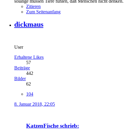
solange müssen Tiere fühlen, daß Menschen nicht denken.
Zitieren
Zum Seitenanfang
dickmaus
User
Erhaltene Likes
57
Beiträge
442
Bilder
62
104
8. Januar 2018, 22:05
KatzenFische schrieb: