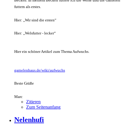
Becken. In meinem Becken füttere ich die Welse und die Garnelen
futtern als erstes.
Hier: „Wir sind die ersten“
Hier: „Welsfutter - lecker“
Hier ein schöner Artikel zum Thema Aufwuchs.
garnelenhaus.de/wiki/aufwuchs
Beste Grüße
Marc
Zitieren
Zum Seitenanfang
Nelenhufi