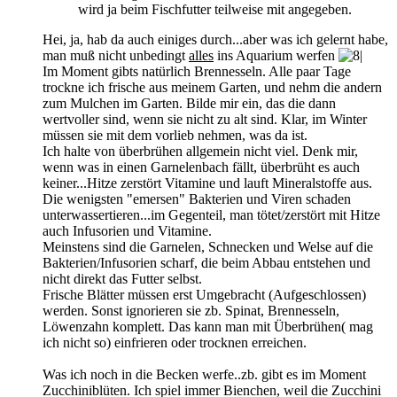
wird ja beim Fischfutter teilweise mit angegeben.
Hei, ja, hab da auch einiges durch...aber was ich gelernt habe,
man muß nicht unbedingt
alles
ins Aquarium werfen
Im Moment gibts natürlich Brennesseln. Alle paar Tage
trockne ich frische aus meinem Garten, und nehm die andern
zum Mulchen im Garten. Bilde mir ein, das die dann
wertvoller sind, wenn sie nicht zu alt sind. Klar, im Winter
müssen sie mit dem vorlieb nehmen, was da ist.
Ich halte von überbrühen allgemein nicht viel. Denk mir,
wenn was in einen Garnelenbach fällt, überbrüht es auch
keiner...Hitze zerstört Vitamine und lauft Mineralstoffe aus.
Die wenigsten "emersen" Bakterien und Viren schaden
unterwassertieren...im Gegenteil, man tötet/zerstört mit Hitze
auch Infusorien und Vitamine.
Meinstens sind die Garnelen, Schnecken und Welse auf die
Bakterien/Infusorien scharf, die beim Abbau entstehen und
nicht direkt das Futter selbst.
Frische Blätter müssen erst Umgebracht (Aufgeschlossen)
werden. Sonst ignorieren sie zb. Spinat, Brennesseln,
Löwenzahn komplett. Das kann man mit Überbrühen( mag
ich nicht so) einfrieren oder trocknen erreichen.
Was ich noch in die Becken werfe..zb. gibt es im Moment
Zucchiniblüten. Ich spiel immer Bienchen, weil die Zucchini