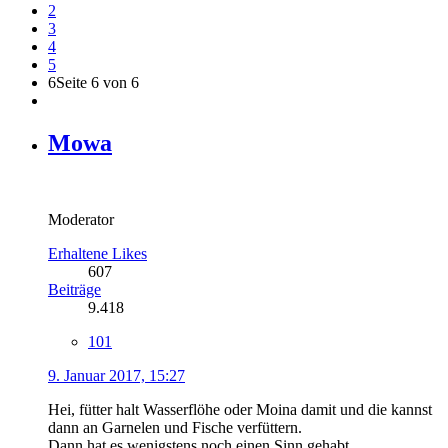
2
3
4
5
6
Seite 6 von 6
Mowa
Moderator
Erhaltene Likes
607
Beiträge
9.418
101
9. Januar 2017, 15:27
Hei, fütter halt Wasserflöhe oder Moina damit und die kannst
dann an Garnelen und Fische verfüttern.
Dann hat es wenigstens noch einen Sinn gehabt.