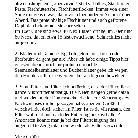
abwechslungsreich, aber zuviel! Sticks, Lollies, Staubfutter,
Paste, Fischfuttertabs, Fischfutterflocken. Immer von einer
Sorte morgens etwas, dann von einer anderen Art am frühen
Abend. Das proteinhaltige Fischfutter und auch gefrorene
Daphnien bekommen sie eher selten.
Im 10er-Cube sind etwa 40 Neo-Flusen drinne, im 30er rund
60 Neos, davon etwa 15 fast erwachsene. Schnecklies nicht
aufgeführt.
2. Blätter und Gemüse. Egal ob getrocknet, frisch oder
überbrüht: da geht gar nix! Aber ich habe einige Tipps hier
gelesen, die ich noch ausprobieren möchte.
Seemandelbaumblätter und Buchenblätter gebe ich wegen
den Huminstoffen, sie werden aber auch gerne beweidet.
3. Staubfutter und Filter. Ich befürchte, dass der Filter dieses
ganze Mikrofutter aufsaugt. Die Nelen hängen gerne daran
und weiden an der Damensocke, die ich zur Sicherung des
Nachwuchses drüber gezogen habe, aber ein Großteil
verschwindet doch sicher im Filter. Ist es da vllt ratsam, den
Filter während und nach der Fütterung auszuschalten?
Ansonsten könnte man ja bei der Filterreinigung das
augedrückte Zeug inkl. dem wieder als Futter verwenden...
Viele Grüße