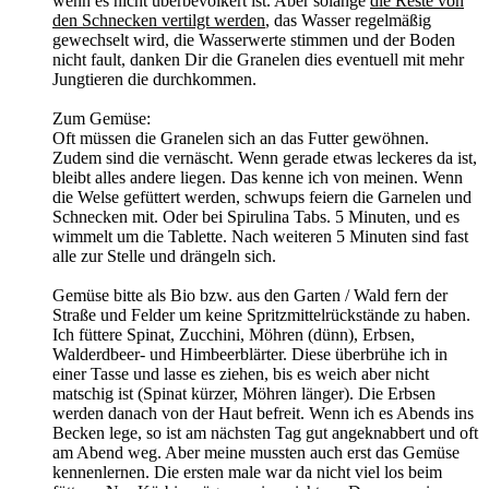
wenn es nicht überbevölkert ist. Aber solange
die Reste von
den Schnecken vertilgt
werden
, das Wasser regelmäßig
gewechselt wird, die Wasserwerte stimmen und der Boden
nicht fault, danken Dir die Granelen dies eventuell mit mehr
Jungtieren die durchkommen.
Zum Gemüse:
Oft müssen die Granelen sich an das Futter gewöhnen.
Zudem sind die vernäscht. Wenn gerade etwas leckeres da ist,
bleibt alles andere liegen. Das kenne ich von meinen. Wenn
die Welse gefüttert werden, schwups feiern die Garnelen und
Schnecken mit. Oder bei Spirulina Tabs. 5 Minuten, und es
wimmelt um die Tablette. Nach weiteren 5 Minuten sind fast
alle zur Stelle und drängeln sich.
Gemüse bitte als Bio bzw. aus den Garten / Wald fern der
Straße und Felder um keine Spritzmittelrückstände zu haben.
Ich füttere Spinat, Zucchini, Möhren (dünn), Erbsen,
Walderdbeer- und Himbeerblärter. Diese überbrühe ich in
einer Tasse und lasse es ziehen, bis es weich aber nicht
matschig ist (Spinat kürzer, Möhren länger). Die Erbsen
werden danach von der Haut befreit. Wenn ich es Abends ins
Becken lege, so ist am nächsten Tag gut angeknabbert und oft
am Abend weg. Aber meine mussten auch erst das Gemüse
kennenlernen. Die ersten male war da nicht viel los beim