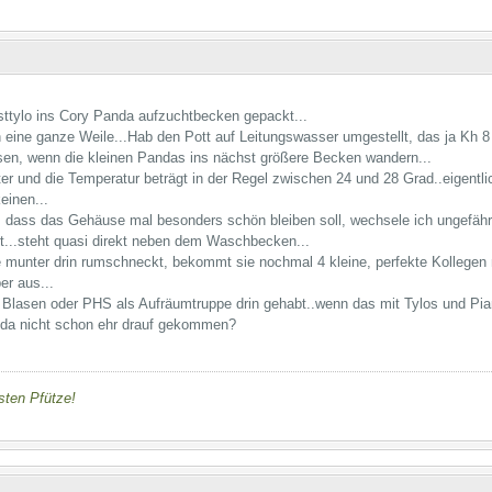
sttylo ins Cory Panda aufzuchtbecken gepackt...
on eine ganze Weile...Hab den Pott auf Leitungswasser umgestellt, das ja Kh 8
sen, wenn die kleinen Pandas ins nächst größere Becken wandern...
lter und die Temperatur beträgt in der Regel zwischen 24 und 28 Grad..eigentlic
einen...
, dass das Gehäuse mal besonders schön bleiben soll, wechsele ich ungefäh
lt...steht quasi direkt neben dem Waschbecken...
e munter drin rumschneckt, bekommt sie nochmal 4 kleine, perfekte Kollegen m
er aus...
Blasen oder PHS als Aufräumtruppe drin gehabt..wenn das mit Tylos und Pianos 
h da nicht schon ehr drauf gekommen?
nsten Pfütze!