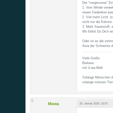
Der "vergessene" Ei
1. Vom Winde verweh
neuen Gedanken pas
2. Viel mehr Licht. 
nicht nur die Kelvins.
3. Mehr Sauerstoff, 
Wo fühlst Du Dich w
Oder ist es die strö
Aura der Schnecke 
Viele Grüße
Barbara
mit U-wa-Welt
Solange Menschen de
solange müssen Tier
Mowa
25. Januar 2020, 10:07