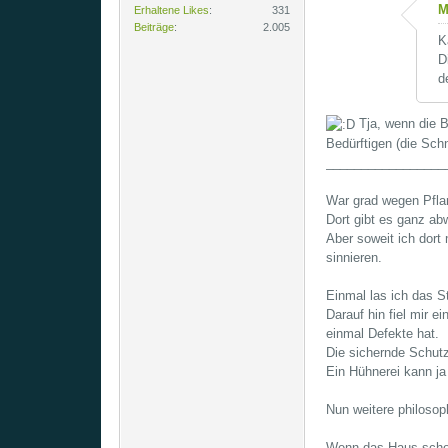
M
Erhaltene Likes
331
Beiträge
2.005
K
D
d
Tja, wenn die B
Bedürftigen (die Sc
_________________
War grad wegen Pfla
Dort gibt es ganz a
Aber soweit ich dort
sinnieren.
Einmal las ich das S
Darauf hin fiel mir e
einmal Defekte hat.
Die sichernde Schutzs
Ein Hühnerei kann ja
Nun weitere philoso
Wenn das Haus schon 