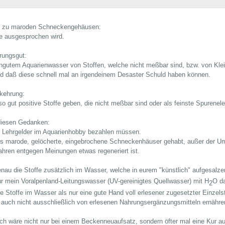
e zu maroden Schneckengehäusen:
ie ausgesprochen wird.
rungsgut:
ungutem Aquarienwasser von Stoffen, welche nicht meßbar sind, bzw. von Kle
nd daß diese schnell mal an irgendeinem Desaster Schuld haben können.
kehrung:
 gut positive Stoffe geben, die nicht meßbar sind oder als feinste Spurenel
diesen Gedanken:
 Lehrgelder im Aquarienhobby bezahlen müssen.
ls marode, gelöcherte, eingebrochene Schneckenhäuser gehabt, außer der U
hren entgegen Meinungen etwas regeneriert ist.
genau die Stoffe zusätzlich im Wasser, welche in eurem "künstlich" aufgesal
ur mein Voralpenland-Leitungswasser (UV-gereinigtes Quellwasser) mit H
O da
2
e Stoffe im Wasser als nur eine gute Hand voll erlesener zugesetzter Einzelst
auch nicht ausschließlich von erlesenen Nahrungsergänzungsmitteln ernähren. S
ch wäre nicht nur bei einem Beckenneuaufsatz, sondern öfter mal eine Kur aus 