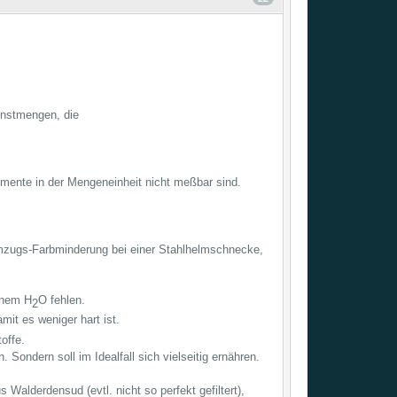
instmengen, die
emente in der Mengeneinheit nicht meßbar sind.
mzugs-Farbminderung bei einer Stahlhelmschnecke,
zenem H
O fehlen.
2
mit es weniger hart ist.
offe.
ondern soll im Idealfall sich vielseitig ernähren.
Walderdensud (evtl. nicht so perfekt gefiltert),