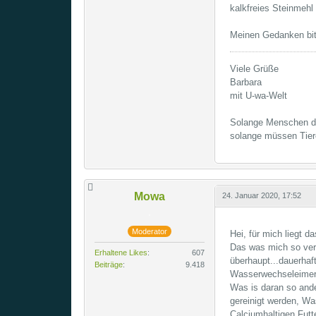
kalkfreies Steinmehl
Meinen Gedanken bitt
Viele Grüße
Barbara
mit U-wa-Welt
Solange Menschen de
solange müssen Tier
Mowa
24. Januar 2020, 17:52
Moderator
Hei, für mich liegt
Das was mich so verw
Erhaltene Likes
607
überhaupt...dauerha
Beiträge
9.418
Wasserwechseleimer, 
Was is daran so ande
gereinigt werden, Wa
Calciumhaltigen Futte