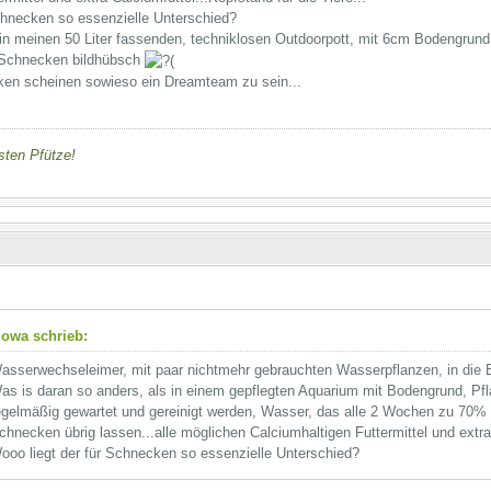
chnecken so essenzielle Unterschied?
in meinen 50 Liter fassenden, techniklosen Outdoorpott, mit 6cm Bodengrund
 Schnecken bildhübsch
n scheinen sowieso ein Dreamteam zu sein...
nsten Pfütze!
owa schrieb:
asserwechseleimer, mit paar nichtmehr gebrauchten Wasserpflanzen, in die E
as is daran so anders, als in einem gepflegten Aquarium mit Bodengrund, Pfla
egelmäßig gewartet und gereinigt werden, Wasser, das alle 2 Wochen zu 70% g
chnecken übrig lassen...alle möglichen Calciumhaltigen Futtermittel und extra 
ooo liegt der für Schnecken so essenzielle Unterschied?