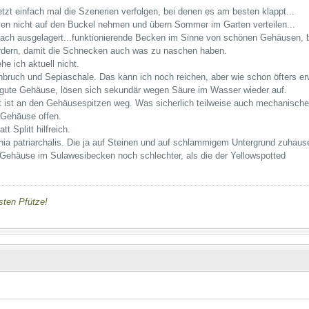
jetzt einfach mal die Szenerien verfolgen, bei denen es am besten klappt...
ien nicht auf den Buckel nehmen und übern Sommer im Garten verteilen...
fach ausgelagert...funktionierende Becken im Sinne von schönen Gehäusen, be
ördern, damit die Schnecken auch was zu naschen haben.
e ich aktuell nicht.
nbruch und Sepiaschale. Das kann ich noch reichen, aber wie schon öfters er
gute Gehäuse, lösen sich sekundär wegen Säure im Wasser wieder auf.
t ist an den Gehäusespitzen weg. Was sicherlich teilweise auch mechanische
r Gehäuse offen.
t Splitt hilfreich.
nia patriarchalis. Die ja auf Steinen und auf schlammigem Untergrund zuhaus
Gehäuse im Sulawesibecken noch schlechter, als die der Yellowspotted
nsten Pfütze!