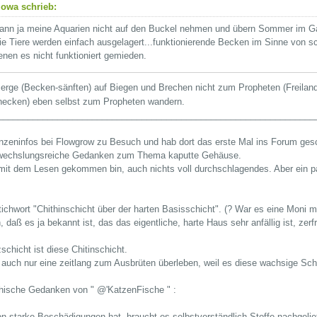
owa schrieb:
ann ja meine Aquarien nicht auf den Buckel nehmen und übern Sommer im Gar
ie Tiere werden einfach ausgelagert...funktionierende Becken im Sinne von 
enen es nicht funktioniert gemieden.
erge (Becken-sänften) auf Biegen und Brechen nicht zum Propheten (Freilan
hnecken) eben selbst zum Propheten wandern.
________________________________________________________________
nzeninfos bei Flowgrow zu Besuch und hab dort das erste Mal ins Forum ges
bwechslungsreiche Gedanken zum Thema kaputte Gehäuse.
 mit dem Lesen gekommen bin, auch nichts voll durchschlagendes. Aber ein paa
tichwort "Chithinschicht über der harten Basisschicht". (? War es eine Moni m
in, daß es ja bekannt ist, das das eigentliche, harte Haus sehr anfällig ist, 
chicht ist diese Chitinschicht.
 auch nur eine zeitlang zum Ausbrüten überleben, weil es diese wachsige Sch
phische Gedanken von " @'KatzenFische " :
starke Beschädigungen hat, braucht es selbstverständlich Stoffe nachgelief