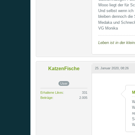
Wooo liegt der für S
Und selbst wenn ich 
bleiben dennoch die
Medaka und Schnecke
VG Monika
Leben ist in der klei
KatzenFische
25. Januar 2020, 08:26
User
M
Erhaltene Likes
331
Beiträge
2.005
W
W
r
S
W