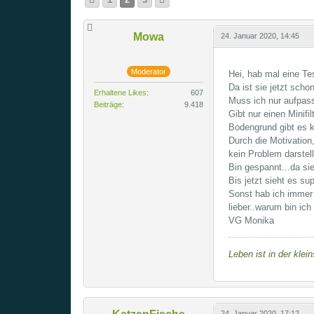
Mowa
24. Januar 2020, 14:45
Moderator
Hei, hab mal eine Te
Da ist sie jetzt sch
Erhaltene Likes
607
Muss ich nur aufpas
Beiträge
9.418
Gibt nur einen Minifi
Bodengrund gibt es k
Durch die Motivation
kein Problem darstel
Bin gespannt...da si
Bis jetzt sieht es sup
Sonst hab ich immer 
lieber..warum bin ic
VG Monika
Leben ist in der klei
24. Januar 2020, 17:12