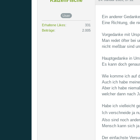
KatzenFische
User
Ein anderer Gedank
Eine Richtung, die n
Erhaltene Likes
331
Beiträge
2.005
Vorgedanke mit Ursp
Man redet öfter bei 
nicht meßbar sind u
Hauptgedanke in Um
Es kann doch genauso
Wie komme ich auf 
Auch ich habe meine
Aber ich habe niema
welcher dann nach Ja
Habe ich vielleicht 
Ich verschneide ja n
Also sind noch ander
Mensch kann sich ja 
Der einfachste Versu