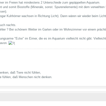
mer im Freien hat mindestens 2 Unterschiede zum gepäppelten Aquarium.
t und somit Biostoffe (Minerale, sonst. Spurenelemente) mit dem verwehten
sen).
(sogar Kuhhörner wachsen in Richtung Licht). Dann wären wir wieder beim Lich
auch nachts.
ohler ? Bei schönem Wetter im Garten oder im Wohnzimmer vor einem prächti
mungsarme "Ecke" im Eimer, die es im Aquarium vielleicht nicht gibt. Vielleic
davon.
nken, daß Tiere nicht fühlen,
e fühlen, daß Menschen nicht denken.