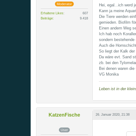
Moderator
Hei, egal...ich werd 
Kann ja meine Aquar
Erhaltene Likes
607
Die Tiere werden ein
Beiträge
9.418
gemieden. Biofilm f
Einen andern Weg seh
Ich hab noch Koralle
sondern bestehende 
Auch die Hornschich
So liegt der Kalk de
Da wäre evt. Sand stat
zb. bei den Tylomela
Bei denen waren die 
VG Monika
Leben ist in der klei
KatzenFische
26. Januar 2020, 21:38
User