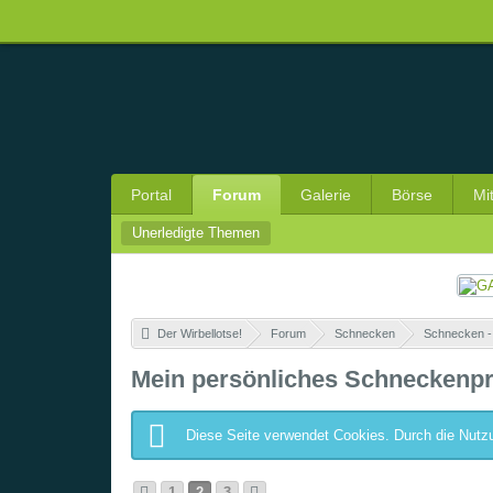
Portal
Forum
Galerie
Börse
Mi
Unerledigte Themen
Der Wirbellotse!
»
Forum
»
Schnecken
»
Schnecken -
Mein persönliches Schneckenpro
Diese Seite verwendet Cookies. Durch die Nutzu
1
2
3