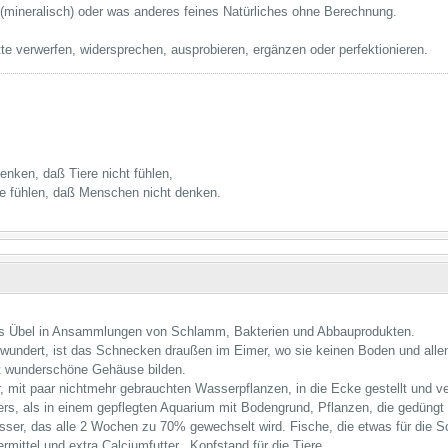
 (mineralisch) oder was anderes feines Natürliches ohne Berechnung.
e verwerfen, widersprechen, ausprobieren, ergänzen oder perfektionieren.
nken, daß Tiere nicht fühlen,
e fühlen, daß Menschen nicht denken.
 das Übel in Ansammlungen von Schlamm, Bakterien und Abbauprodukten.
undert, ist das Schnecken draußen im Eimer, wo sie keinen Boden und allen
ft wunderschöne Gehäuse bilden.
mit paar nichtmehr gebrauchten Wasserpflanzen, in die Ecke gestellt und ve
rs, als in einem gepflegten Aquarium mit Bodengrund, Pflanzen, die gedüngt 
sser, das alle 2 Wochen zu 70% gewechselt wird. Fische, die etwas für die S
rmittel und extra Calciumfutter...Kopfstand für die Tiere...