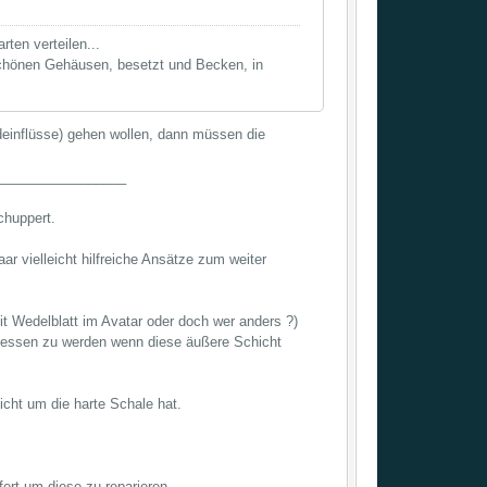
ten verteilen...
schönen Gehäusen, besetzt und Becken, in
deinflüsse) gehen wollen, dann müssen die
_________________
chuppert.
r vielleicht hilfreiche Ansätze zum weiter
it Wedelblatt im Avatar oder doch wer anders ?)
zerfressen zu werden wenn diese äußere Schicht
icht um die harte Schale hat.
ert um diese zu reparieren.