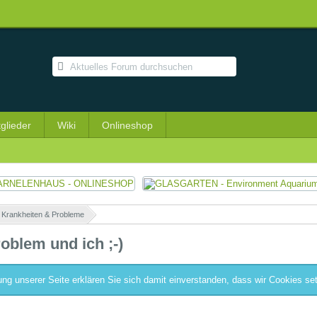
tglieder
Wiki
Onlineshop
 Krankheiten & Probleme
»
blem und ich ;-)
ng unserer Seite erklären Sie sich damit einverstanden, dass wir Cookies se