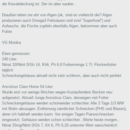
die Kiesabdeckung ist. Der ist aber sauber...
Draußen leben sie ehr von Algen (ok, sind es vielleicht die? Algen
produzieren auch Omega3 Fettsäuren und sind "Superfood") und
Aufwuchs, die Fische zupfeln ebenfalls Algen, bekommen aber auch
Futter.
VG Monika
Eben gemessen:
240 Liter
Nitrat 10/Nitrit 0/Gh 14, Kh6, Ph 6,8 Futtermenge 1 Tl. Flockenfutter
täglich
Schneckengehäuse aktuell nicht sehr schlimm, aber auch nicht perfekt
Ancistrus Claro Home 54 Liter:
Wurde erst vor wenige Wochen wegen Auslaufendem Becken neu
aufgesetzt. Aktuell Junge Ancistrus Claro, deswegen viel Futter.
Schneckengehäuse werden schonwieder schlechter. Alle 3 Tage 1/3 WW
mit Mulm absaugen. Entfernung sämtlicher Schnecken (PHS und Blasen),
derer ich habhaft werden kann. Vor einigen Tagen Pianoschnecken
eingesetzt, Gehäuse werden schon schlechter...Werte heute morgen...
Nitrat 25mg/Nitrit 0/Gh 7, Kh 6, Ph 6,20 unterster Wert warscheinlich