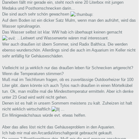
Daneben fällt mir gerade ein, steht noch eine 20 Literbox mit jungen
Medaka und Posthornschnecken darin...
Die sind auch sehr schön gewachsen
Auf dem Boden ist ein dicker Satz Mulm, wenn man den aufrührt, wird das
Wasser spirulinagrün.
Das Wasser selbst ist klar. WW hab ich überhaupt keinen gemacht
...Leitwert und Wasserwerte wären mal interessant.
Wer auch draußen ist übern Sommer, sind Radix Balthica. Die werden
ebenso wunderschön. Allerdings sind die auch im Aquarium im Keller nicht
sehr anfällig für Gehäuseschäden.
Vielleicht ist ja wirklich nur das draußen leben für Schnecken artgerecht?
Wenn die Temperaturen stimmen?
Muß mal im Teichforum fragen, ob es zuverlässige Outdoorheizer für 100
Liter gibt..dann könnte ich auch Tylos nach draußen in einen Mörtelkübel
tun. Ok, man müßte mal die Mindesttemperatur ermitteln. Aber ich denke
unter 23 Grad wird wohl nicht gehen.
Denen ist es halt in unsern Sommern meistens zu kalt. Zuheizen ist halt
nicht wirklich wirtschaftlich
...
Ein Minigewächshaus würde evt. etwas helfen.
Aber das alles löst nicht das Gehäuseproblem in den Aquarien.
Ich hab mir mal ein ArcardiaVorschaltgerät gebraucht gekauft.
Da waren 2 Reptilienröhren drin. Muß mir die mal genauer anschauen.