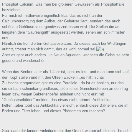
Phosphat Calcium, was man bei größeren Gewässern als Phosphatfalle
bezeichnet.
Für mich ist mittlerweile eigentlich klar, das es nicht an der
Calciumversorgung dem Aufbau der Gehäuse liegt, sondern das auch
schönste Gehäuse von irgendwas zerfressen wird. Die Stellen die am
längsten dem "Säureangriff" ausgesetzt werden, sehen am schlimmsten
aus.
Nämlich die korridierten Gehäusespitzen. Da dieses auch bei Wildfängen
auftritt, tröstet man sich damit, das es wohl normal sei
Aber es geht auch anders...in Neuen Aquarien, wachsen die Gehäuse sehr
gesund und wunderschön...
Wenn das Becken älter als 1 Jahr ist, geht es los...und man kann sich auf
den Kopf stellen und mit den Ohren wackeln...es hilft nichts
Zu Hochzuchtgarnelen gibt es eine Parallele...da ist es ähnlich, nur das
sie einfach scheinbar grundloses, plötzliches Garnelensterben an den Tag
legen bzw. wegen Bakterienbefall ableben und nicht erst mit
"Gehäuseschäden" melden, das etwas nicht stimmt. Antibiotika
helfen...aber tötet das Antibiotika vielleicht einfach diese Bakterien, die im
Boden und Filter leben, und dieses Phänomen verursachen?
Soo, nach der langen Einleitung mal den Grund, warum ich diesen Thread