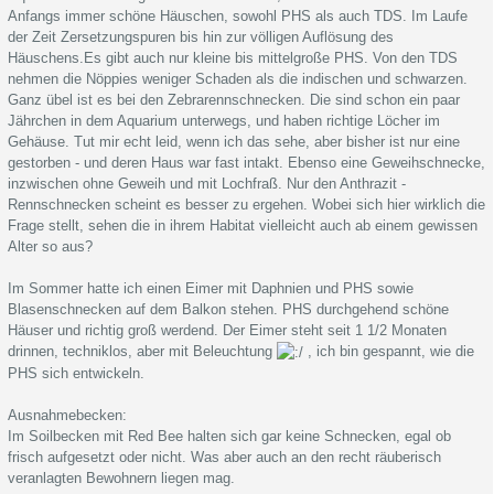
Anfangs immer schöne Häuschen, sowohl PHS als auch TDS. Im Laufe
der Zeit Zersetzungspuren bis hin zur völligen Auflösung des
Häuschens.Es gibt auch nur kleine bis mittelgroße PHS. Von den TDS
nehmen die Nöppies weniger Schaden als die indischen und schwarzen.
Ganz übel ist es bei den Zebrarennschnecken. Die sind schon ein paar
Jährchen in dem Aquarium unterwegs, und haben richtige Löcher im
Gehäuse. Tut mir echt leid, wenn ich das sehe, aber bisher ist nur eine
gestorben - und deren Haus war fast intakt. Ebenso eine Geweihschnecke,
inzwischen ohne Geweih und mit Lochfraß. Nur den Anthrazit -
Rennschnecken scheint es besser zu ergehen. Wobei sich hier wirklich die
Frage stellt, sehen die in ihrem Habitat vielleicht auch ab einem gewissen
Alter so aus?
Im Sommer hatte ich einen Eimer mit Daphnien und PHS sowie
Blasenschnecken auf dem Balkon stehen. PHS durchgehend schöne
Häuser und richtig groß werdend. Der Eimer steht seit 1 1/2 Monaten
drinnen, techniklos, aber mit Beleuchtung
, ich bin gespannt, wie die
PHS sich entwickeln.
Ausnahmebecken:
Im Soilbecken mit Red Bee halten sich gar keine Schnecken, egal ob
frisch aufgesetzt oder nicht. Was aber auch an den recht räuberisch
veranlagten Bewohnern liegen mag.