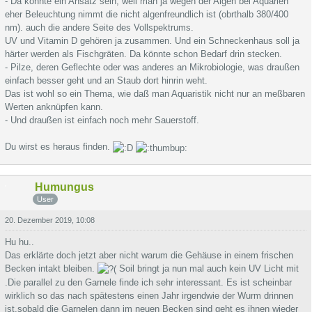
- Da könnte ein Ansatz sein, weil man ja wegen der Algen bei Aquarien
eher Beleuchtung nimmt die nicht algenfreundlich ist (obrthalb 380/400
nm). auch die andere Seite des Vollspektrums.
UV und Vitamin D gehören ja zusammen. Und ein Schneckenhaus soll ja
härter werden als Fischgräten. Da könnte schon Bedarf drin stecken.
- Pilze, deren Geflechte oder was anderes an Mikrobiologie, was draußen
einfach besser geht und an Staub dort hinrin weht.
Das ist wohl so ein Thema, wie daß man Aquaristik nicht nur an meßbaren
Werten anknüpfen kann.
- Und draußen ist einfach noch mehr Sauerstoff.
Du wirst es heraus finden.
Humungus
User
20. Dezember 2019, 10:08
Hu hu..
Das erklärte doch jetzt aber nicht warum die Gehäuse in einem frischen
Becken intakt bleiben.
Soil bringt ja nun mal auch kein UV Licht mit
.Die parallel zu den Garnele finde ich sehr interessant. Es ist scheinbar
wirklich so das nach spätestens einen Jahr irgendwie der Wurm drinnen
ist,sobald die Garnelen dann im neuen Becken sind geht es ihnen wieder