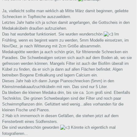
Ja, vielleicht sollte man wirklich ab Mitte März damit beginnen, geliebte
Schnecken in Topfteiche auszuwildern.
Letztes Jahr hatte ich ja schon damit angefangen, die Gottscheis in den
Medakakübeln draußen aufzuziehen.
Das hat wunderbar funktioniert. Sie wurden wunderschön
Im
Frühling, wenn es beginnt warm zu werden, 5mm Modelle einsetzen, im
Nov/Dez, je nach Witterung mit 2cm Größe absammeln.
Medakapötte werden ja auch schön grün, für filtrierende Schnecken ein
Paradies. Die Schwebealgen setzen sich auch auf dem Boden ab, wo sie
gefressen werden können. Mangels Filter ist auch der Biofilm überall im
Kübel zu finden, da er sich ja dann auf allen Flächen befindet. Algen
betreiben Biogene Entkalkung und lagern Calcium ein.
Dieses Jahr hab ich dann Junge Pianoschnecken (5mm) in den
Kleinstmedakaaufzuchtkübeln mit rein. Das sind nur 5 Liter.
Da bleiben die kleinen Medaka drin, bis sie ca. 1cm groß sind. Ebenfalls
Techniklos. Die grünen Schwebealgen sind der Filter und noch paar
Schwimmpflanzen drin. Gefüttert wird wenig...alles vorhanden für die
kleinen Fische und Pianos.
2 Hab ich immernoch in diesen Gefäßen, die stehen jetzt auf dem
Fensterbrett eines Südfensters.
Die sind wunderschön geworden
Könnte ich eigentlich mal
fotografieren...