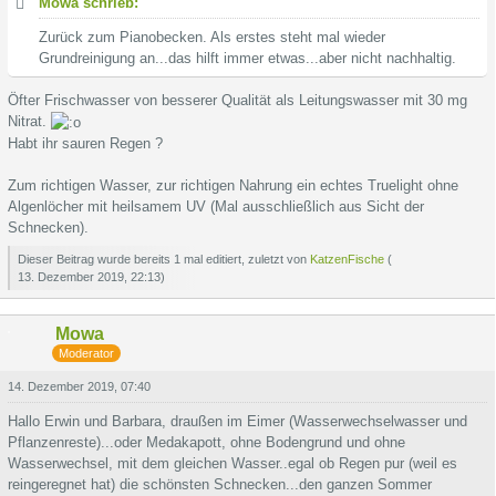
Mowa schrieb:
Zurück zum Pianobecken. Als erstes steht mal wieder
Grundreinigung an...das hilft immer etwas...aber nicht nachhaltig.
Öfter Frischwasser von besserer Qualität als Leitungswasser mit 30 mg
Nitrat.
Habt ihr sauren Regen ?
Zum richtigen Wasser, zur richtigen Nahrung ein echtes Truelight ohne
Algenlöcher mit heilsamem UV (Mal ausschließlich aus Sicht der
Schnecken).
Dieser Beitrag wurde bereits 1 mal editiert, zuletzt von
KatzenFische
(
13. Dezember 2019, 22:13
)
Mowa
Moderator
14. Dezember 2019, 07:40
Hallo Erwin und Barbara, draußen im Eimer (Wasserwechselwasser und
Pflanzenreste)...oder Medakapott, ohne Bodengrund und ohne
Wasserwechsel, mit dem gleichen Wasser..egal ob Regen pur (weil es
reingeregnet hat) die schönsten Schnecken...den ganzen Sommer