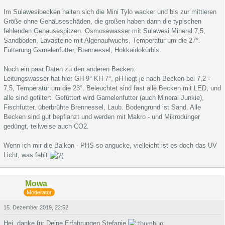
Im Sulawesibecken halten sich die Mini Tylo wacker und bis zur mittleren
Größe ohne Gehäuseschäden, die großen haben dann die typischen
fehlenden Gehäusespitzen. Osmosewasser mit Sulawesi Mineral 7,5,
Sandboden, Lavasteine mit Algenaufwuchs, Temperatur um die 27°.
Fütterung Garnelenfutter, Brennessel, Hokkaidokürbis
Noch ein paar Daten zu den anderen Becken:
Leitungswasser hat hier GH 9° KH 7°, pH liegt je nach Becken bei 7,2 -
7,5, Temperatur um die 23°. Beleuchtet sind fast alle Becken mit LED, und
alle sind gefiltert. Gefüttert wird Garnelenfutter (auch Mineral Junkie),
Fischfutter, überbrühte Brennessel, Laub. Bodengrund ist Sand. Alle
Becken sind gut bepflanzt und werden mit Makro - und Mikrodünger
gedüngt, teilweise auch CO2.
Wenn ich mir die Balkon - PHS so angucke, vielleicht ist es doch das UV
Licht, was fehlt
Mowa
Moderator
15. Dezember 2019, 22:52
Hei, danke für Deine Erfahrungen Stefanie