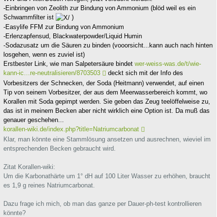
-Einbringen von Zeolith zur Bindung von Ammonium (blöd weil es ein
Schwammfilter ist
)
-Easylife FFM zur Bindung von Ammonium
-Erlenzapfensud, Blackwaterpowder/Liquid Humin
-Sodazusatz um die Säuren zu binden (vooorsicht...kann auch nach hinten
losgehen, wenn es zuviel ist)
Erstbester Link, wie man Salpetersäure bindet
wer-weiss-was.de/t/wie-
kann-ic…re-neutralisieren/8703503
deckt sich mit der Info des
Vorbesitzers der Schnecken, der Soda (Heitmann) verwendet, auf einen
Tip von seinem Vorbesitzer, der aus dem Meerwasserbereich kommt, wo
Korallen mit Soda gepimpt werden. Sie geben das Zeug teelöffelweise zu,
das ist in meinem Becken aber nicht wirklich eine Option ist. Da muß das
genauer geschehen...
korallen-wiki.de/index.php?title=Natriumcarbonat
Klar, man könnte eine Stammlösung ansetzen und ausrechnen, wieviel im
entsprechenden Becken gebraucht wird.
Zitat Korallen-wiki:
Um die Karbonathärte um 1° dH auf 100 Liter Wasser zu erhöhen, braucht
es 1,9 g reines Natriumcarbonat.
Dazu frage ich mich, ob man das ganze per Dauer-ph-test kontrollieren
könnte?