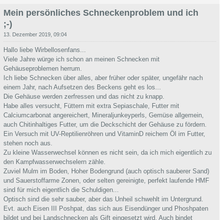
Mein persönliches Schneckenproblem und ich
;-)
13. Dezember 2019, 09:04
Hallo liebe Wirbellosenfans...
Viele Jahre würge ich schon an meinen Schnecken mit
Gehäuseproblemen herrum.
Ich liebe Schnecken über alles, aber früher oder später, ungefähr nach
einem Jahr, nach Aufsetzen des Beckens geht es los...
Die Gehäuse werden zerfressen und das nicht zu knapp.
Habe alles versucht, Füttern mit extra Sepiaschale, Futter mit
Calciumcarbonat angereichert, Mineraljunkeyperls, Gemüse allgemein,
auch Chitinhaltiges Futter, um die Deckschicht der Gehäuse zu fördern.
Ein Versuch mit UV-Reptilienröhren und VitaminD reichem Öl im Futter,
stehen noch aus.
Zu kleine Wasserwechsel können es nicht sein, da ich mich eigentlich zu
den Kampfwasserwechselern zähle.
Zuviel Mulm im Boden, Hoher Bodengrund (auch optisch sauberer Sand)
und Sauerstoffarme Zonen, oder selten gereinigte, perfekt laufende HMF
sind für mich eigentlich die Schuldigen...
Optisch sind die sehr sauber, aber das Unheil schwehlt im Untergrund.
Evt. auch Eisen III Poshpat, das sich aus Eisendünger und Phoshpaten
bildet und bei Landschnecken als Gift eingesetzt wird. Auch bindet