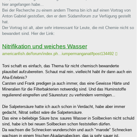
hier angefangen habe...
Bei der Recherche zu einem andern Thema bin ich auf einen Vortrag von
Anton Gabriel gestoßen, den er dem Südamiforum zur Verfügung gestellt
hat.
Der Vortrag ist alt, aber sehr interessant für Leute, die mit Chemie nicht so
bewandert sind. Hier der Link:
Nitrifikation und weiches Wasser
americanfish.de/forum/index.ph…iumpermanganat#post134492
Toni schaft es einfach, das Thema für nicht chemisch bewanderte
plausibel aufzubereiten. Schaut mal rein..vielleicht habt ihr dann auch ein
Aha-Erlebnis?
Carsten und Frank predigen ja auch immer, das eine Gewisse Härte und
Mineralien für die Filterbakterien notwendig sind. Und das Huminstoffe
regulierend eingreifen und Säuresturz zu verhindern vermögen...
Die Salpetersäure hatte ich auch schon in Verdacht, habe aber immer
gedacht, Nitrat selbst wäre die Salpetersäure.
Das eine x-beliebige Säure bzw. saures Wasser in Soilbecken nicht schuld
sind, habe ich bei neuen Soilbecken schon feststellen dürfen.
Da wachsen die Schnecken wunderschön und auch "marode" Schnecken
wachsen in einem frischen Akadamabecken, das ja sehr sauer ist,