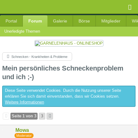
Portal
Forum
Galerie
Börse
Mitglieder
Wik
Unerledigte Themen
Schnecken - Krankheiten & Probleme
Mein persönliches Schneckenproblem
und ich ;-)
Diese Seite verwendet Cookies. Durch die Nutzung unserer Seite
erklären Sie sich damit einverstanden, dass wir Cookies setzen.
Weitere Informationen
Seite 1 von 3
3
Mowa
Moderator