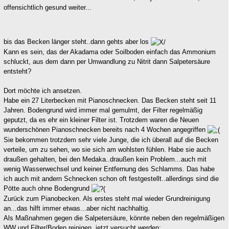
offensichtlich gesund weiter...
bis das Becken länger steht..dann gehts aber los
Kann es sein, das der Akadama oder Soilboden einfach das Ammonium
schluckt, aus dem dann per Umwandlung zu Nitrit dann Salpetersäure
entsteht?
Dort möchte ich ansetzen.
Habe ein 27 Literbecken mit Pianoschnecken. Das Becken steht seit 11
Jahren. Bodengrund wird immer mal gemulmt, der Filter regelmäßig
geputzt, da es ehr ein kleiner Filter ist. Trotzdem waren die Neuen
wunderschönen Pianoschnecken bereits nach 4 Wochen angegriffen
Sie bekommen trotzdem sehr viele Junge, die ich überall auf die Becken
verteile, um zu sehen, wo sie sich am wohlsten fühlen. Habe sie auch
draußen gehalten, bei den Medaka..draußen kein Problem...auch mit
wenig Wasserwechsel und keiner Entfernung des Schlamms. Das habe
ich auch mit andern Schnecken schon oft festgestellt..allerdings sind die
Pötte auch ohne Bodengrund
Zurück zum Pianobecken. Als erstes steht mal wieder Grundreinigung
an...das hilft immer etwas...aber nicht nachhaltig.
Als Maßnahmen gegen die Salpetersäure, könnte neben den regelmäßigen
WW und Filter/Boden reinigen, jetzt versucht werden: