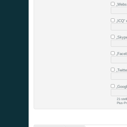
„Websit
„ICQ“ e
„Skype“
„Faceb
„Twitte
„Google
21-ste
Plus-Pro