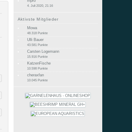
mpro
4. Juli 2020, 21:16
Aktivste Mitglieder
Mowa
48.318 Punkte
Ulli Bauer
43.581 Punkte
Carsten Logemann
15.916 Punkte
KatzenFische
10.598 Punkte
cheraxfan
10.045 Punkte