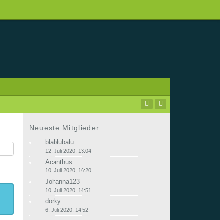
Neueste Mitglieder
blablubalu
12. Juli 2020, 13:04
Acanthus
10. Juli 2020, 16:20
Johanna123
10. Juli 2020, 14:51
dorky
6. Juli 2020, 14:52