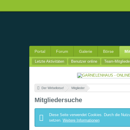
Portal
Forum
Galerie
Börse
Mi
Letzte Aktivitäten
Benutzer online
Team-Mitgliede
Der Wirbellotse!
»
Mitglieder
»
Mitgliedersuche
Diese Seite verwendet Cookies. Durch die Nutzu
setzen.
Weitere Informationen