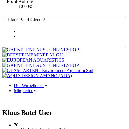
Profil-Aufrufe
107.095
Klaus Batel folgen
2
Der Wirbellotse!
»
Mitglieder
»
Klaus Batel
User
70