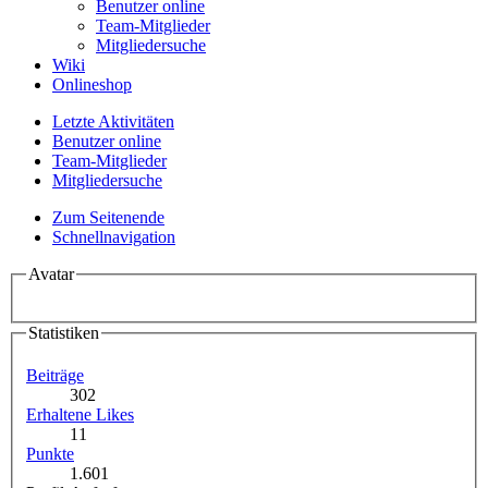
Benutzer online
Team-Mitglieder
Mitgliedersuche
Wiki
Onlineshop
Letzte Aktivitäten
Benutzer online
Team-Mitglieder
Mitgliedersuche
Zum Seitenende
Schnellnavigation
Avatar
Statistiken
Beiträge
302
Erhaltene Likes
11
Punkte
1.601