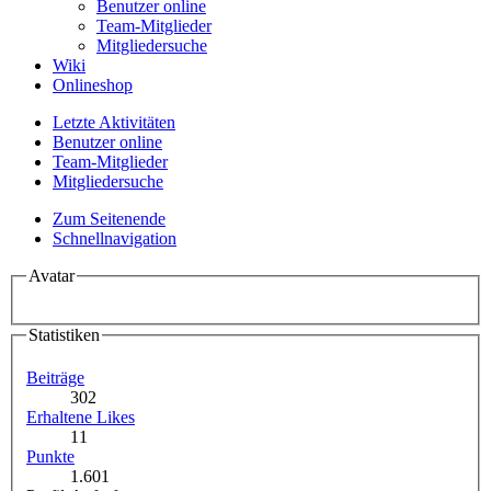
Benutzer online
Team-Mitglieder
Mitgliedersuche
Wiki
Onlineshop
Letzte Aktivitäten
Benutzer online
Team-Mitglieder
Mitgliedersuche
Zum Seitenende
Schnellnavigation
Avatar
Statistiken
Beiträge
302
Erhaltene Likes
11
Punkte
1.601