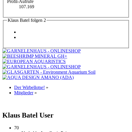
Profil-Aufrufe
107.169
Klaus Batel folgen
2
Der Wirbellotse!
»
Mitglieder
»
Klaus Batel
User
70