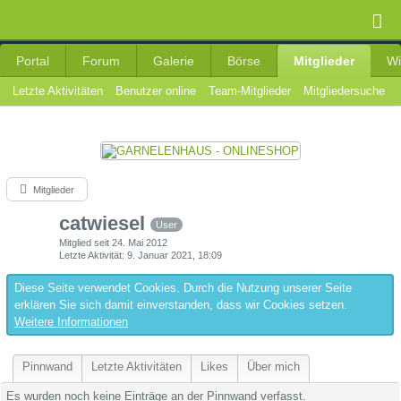
Portal
Forum
Galerie
Börse
Mitglieder
Wi
Letzte Aktivitäten
Benutzer online
Team-Mitglieder
Mitgliedersuche
Mitglieder
catwiesel
User
Mitglied seit 24. Mai 2012
Letzte Aktivität
9. Januar 2021, 18:09
Diese Seite verwendet Cookies. Durch die Nutzung unserer Seite
erklären Sie sich damit einverstanden, dass wir Cookies setzen.
Weitere Informationen
Pinnwand
Letzte Aktivitäten
Likes
Über mich
Es wurden noch keine Einträge an der Pinnwand verfasst.