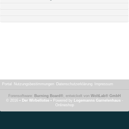
Portal
Nutzungsbestimmungen
Datenschutzerklärung
Impressum
Forensoftware:
Burning Board®
, entwickelt von
WoltLab® GmbH
© 2016 •
Der Wirbellotse
• Powered by
Logemanns Garnelenhaus
-
Onlineshop