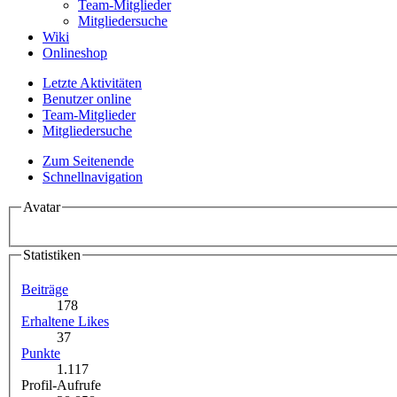
Team-Mitglieder
Mitgliedersuche
Wiki
Onlineshop
Letzte Aktivitäten
Benutzer online
Team-Mitglieder
Mitgliedersuche
Zum Seitenende
Schnellnavigation
Avatar
Statistiken
Beiträge
178
Erhaltene Likes
37
Punkte
1.117
Profil-Aufrufe