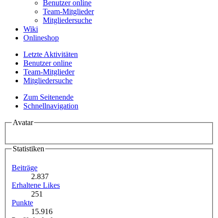
Benutzer online
Team-Mitglieder
Mitgliedersuche
Wiki
Onlineshop
Letzte Aktivitäten
Benutzer online
Team-Mitglieder
Mitgliedersuche
Zum Seitenende
Schnellnavigation
Avatar
Statistiken
Beiträge
2.837
Erhaltene Likes
251
Punkte
15.916