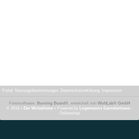
Portal
Nutzungsbestimmungen
Datenschutzerklärung
Impressum
Forensoftware:
Burning Board®
, entwickelt von
WoltLab® GmbH
© 2016 •
Der Wirbellotse
• Powered by
Logemanns Garnelenhaus
-
Onlineshop