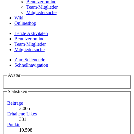
Benutzer online
Team-Mitglieder
Mitgliedersuche
Wiki
Onlineshop
Letzte Aktivitäten
Benutzer online
Team-Mitglieder
Mitgliedersuche
Zum Seitenende
Schnellnavigation
Avatar
Statistiken
Beiträge
2.005
Erhaltene Likes
331
Punkte
10.598