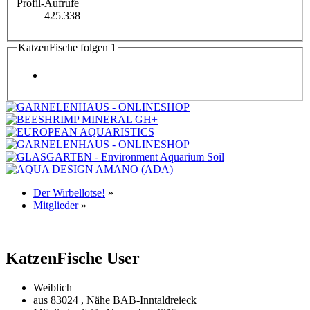
Profil-Aufrufe
425.338
KatzenFische folgen
1
Der Wirbellotse!
»
Mitglieder
»
KatzenFische
User
Weiblich
aus 83024 , Nähe BAB-Inntaldreieck