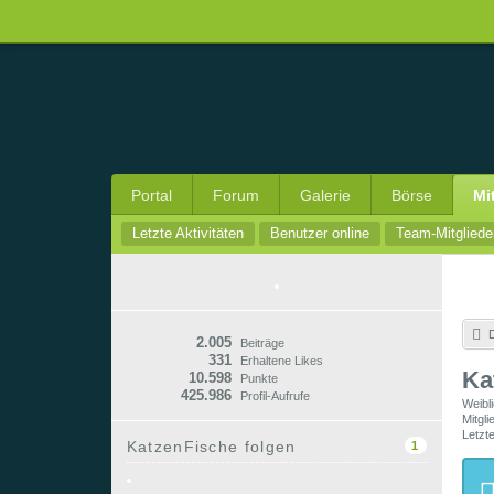
Portal
Forum
Galerie
Börse
Mi
Letzte Aktivitäten
Benutzer online
Team-Mitgliede
D
2.005
Beiträge
331
Erhaltene Likes
Ka
10.598
Punkte
425.986
Profil-Aufrufe
Weibl
Mitgl
Letzte
KatzenFische folgen
1