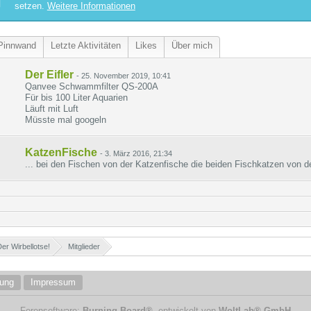
setzen.
Weitere Informationen
Pinnwand
Letzte Aktivitäten
Likes
Über mich
Der Eifler
-
25. November 2019, 10:41
Qanvee Schwammfilter QS-200A
Für bis 100 Liter Aquarien
Läuft mit Luft
Müsste mal googeln
KatzenFische
-
3. März 2016, 21:34
... bei den Fischen von der Katzenfische die beiden Fischkatzen von de
er Wirbellotse!
»
Mitglieder
»
rung
Impressum
Forensoftware:
Burning Board®
, entwickelt von
WoltLab® GmbH