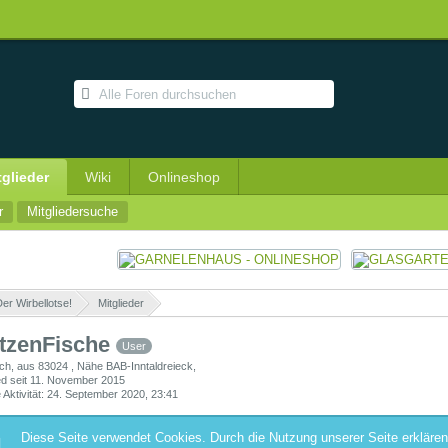
tglieder
Wiki
Onlineshop
r
Mitgliedersuche
er Wirbellotse!
»
Mitglieder
»
tzenFische
User
ich
aus 83024 , Nähe BAB-Inntaldreieck
ied seit 11. November 2015
 Aktivität
24. September 2020, 23:41
Diese Seite verwendet Cookies. Durch die Nutzung unserer Seite erklären