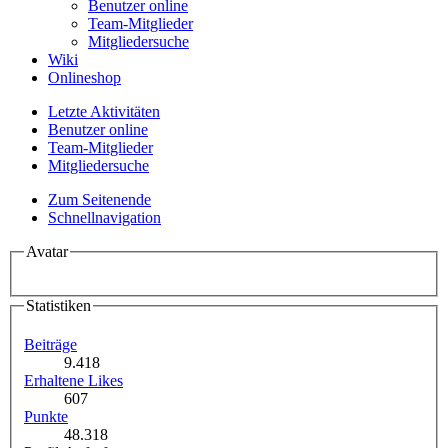
Benutzer online
Team-Mitglieder
Mitgliedersuche
Wiki
Onlineshop
Letzte Aktivitäten
Benutzer online
Team-Mitglieder
Mitgliedersuche
Zum Seitenende
Schnellnavigation
Avatar
Statistiken
Beiträge
9.418
Erhaltene Likes
607
Punkte
48.318