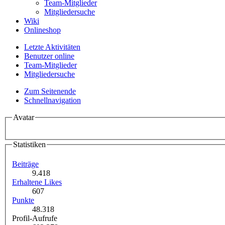
Team-Mitglieder
Mitgliedersuche
Wiki
Onlineshop
Letzte Aktivitäten
Benutzer online
Team-Mitglieder
Mitgliedersuche
Zum Seitenende
Schnellnavigation
Avatar
Statistiken
Beiträge
9.418
Erhaltene Likes
607
Punkte
48.318
Profil-Aufrufe