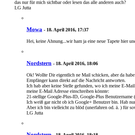
das nur für mich sichtbar oder lesen das alle anderen auch?
LG Jutta
Mowa
-
18. April 2016, 17:37
Hei, keine Ahnung...wir ham ja eine neue Tapete hier und 
Nordstern
-
18. April 2016, 18:06
Ok! Wollte Dir eigentlich ne Mail schicken, aber da hab
Empfänger kann direkt auf die Nachricht antworten.
Ich hab aber keine Stelle gefunden, wo ich meine E-Mail 
meine E-Mail Adresse einschreiben könnte:
21-stellige Google-Plus-ID, Google-Plus Benutzername
Ich weiß gar nicht ob ich Google+ Benutzer bin. Hab nu
Aber ich bin vielleicht zu blöd (unerfahren od. ä. ) für s
LG Jutta
Nordstern
-
18. April 2016, 18:18