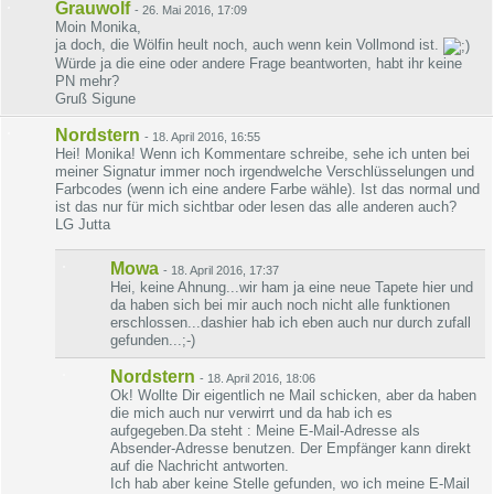
Grauwolf
-
26. Mai 2016, 17:09
Moin Monika,
ja doch, die Wölfin heult noch, auch wenn kein Vollmond ist.
Würde ja die eine oder andere Frage beantworten, habt ihr keine
PN mehr?
Gruß Sigune
Nordstern
-
18. April 2016, 16:55
Hei! Monika! Wenn ich Kommentare schreibe, sehe ich unten bei
meiner Signatur immer noch irgendwelche Verschlüsselungen und
Farbcodes (wenn ich eine andere Farbe wähle). Ist das normal und
ist das nur für mich sichtbar oder lesen das alle anderen auch?
LG Jutta
Mowa
-
18. April 2016, 17:37
Hei, keine Ahnung...wir ham ja eine neue Tapete hier und
da haben sich bei mir auch noch nicht alle funktionen
erschlossen...dashier hab ich eben auch nur durch zufall
gefunden...;-)
Nordstern
-
18. April 2016, 18:06
Ok! Wollte Dir eigentlich ne Mail schicken, aber da haben
die mich auch nur verwirrt und da hab ich es
aufgegeben.Da steht : Meine E-Mail-Adresse als
Absender-Adresse benutzen. Der Empfänger kann direkt
auf die Nachricht antworten.
Ich hab aber keine Stelle gefunden, wo ich meine E-Mail