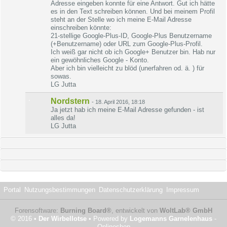
Adresse eingeben konnte für eine Antwort. Gut ich hätte
es in den Text schreiben können. Und bei meinem Profil
steht an der Stelle wo ich meine E-Mail Adresse
einschreiben könnte:
21-stellige Google-Plus-ID, Google-Plus Benutzername
(+Benutzername) oder URL zum Google-Plus-Profil.
Ich weiß gar nicht ob ich Google+ Benutzer bin. Hab nur
ein gewöhnliches Google - Konto.
Aber ich bin vielleicht zu blöd (unerfahren od. ä. ) für
sowas.
LG Jutta
Nordstern
-
18. April 2016, 18:18
Ja jetzt hab ich meine E-Mail Adresse gefunden - ist
alles da!
LG Jutta
Portal
Nutzungsbestimmungen
Datenschutzerklärung
Impressum
Forensoftware:
Burning Board®
, entwickelt von
WoltLab® GmbH
© 2016 •
Der Wirbellotse
• Powered by
Logemanns Garnelenhaus
-
Onlineshop