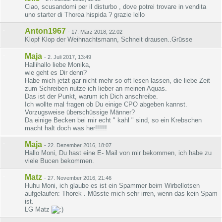
Ciao, scusandomi per il disturbo , dove potrei trovare in vendita
uno starter di Thorea hispida ? grazie lello
Anton1967
-
17. März 2018, 22:02
Klopf Klop der Weihnachtsmann, Schneit drausen..Grüsse
Maja
-
2. Juli 2017, 13:49
Hallihallo liebe Monika,
wie geht es Dir denn?
Habe mich jetzt gar nicht mehr so oft lesen lassen, die liebe Zeit
zum Schreiben nutze ich lieber an meinen Aquas.
Das ist der Punkt, warum ich Dich anschreibe.
Ich wollte mal fragen ob Du einige CPO abgeben kannst.
Vorzugsweise überschüssige Männer?
Da einige Becken bei mir echt " kahl " sind, so ein Krebschen
macht halt doch was her!!!!!!
Maja
-
22. Dezember 2016, 18:07
Hallo Moni, Du hast eine E- Mail von mir bekommen, ich habe zu
viele Bucen bekommen.
Matz
-
27. November 2016, 21:46
Huhu Moni, ich glaube es ist ein Spammer beim Wirbellotsen
aufgelaufen: Thorek . Müsste mich sehr irren, wenn das kein Spam
ist.
LG Matz