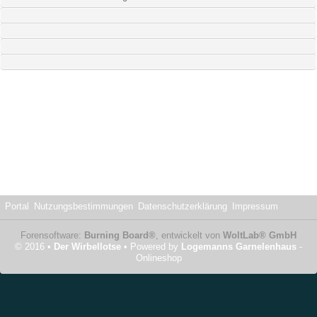
Portal
Nutzungsbestimmungen
Datenschutzerklärung
Impressum
Forensoftware:
Burning Board®
, entwickelt von
WoltLab® GmbH
© 2016 •
Der Wirbellotse
• Powered by
Logemanns Garnelenhaus
-
Onlineshop