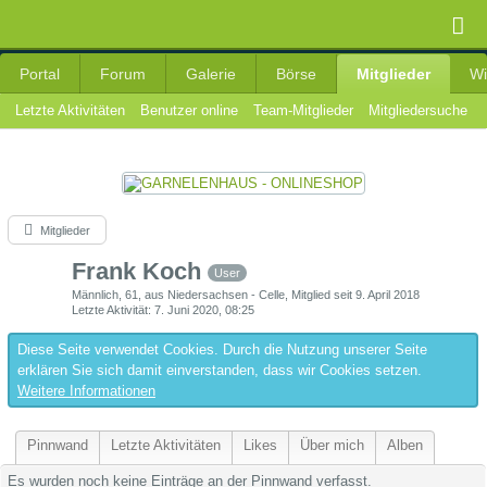
Portal
Forum
Galerie
Börse
Mitglieder
Wi
Letzte Aktivitäten
Benutzer online
Team-Mitglieder
Mitgliedersuche
Mitglieder
Frank Koch
User
Männlich
61
aus Niedersachsen - Celle
Mitglied seit 9. April 2018
Letzte Aktivität
7. Juni 2020, 08:25
Diese Seite verwendet Cookies. Durch die Nutzung unserer Seite
erklären Sie sich damit einverstanden, dass wir Cookies setzen.
Weitere Informationen
Pinnwand
Letzte Aktivitäten
Likes
Über mich
Alben
Es wurden noch keine Einträge an der Pinnwand verfasst.