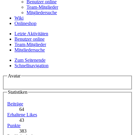
Benutzer online
Team-Mitglieder
Mitgliedersuche
Wiki
Onlineshop
Letzte Aktivitäten
Benutzer online
Team-Mitglieder
Mitgliedersuche
Zum Seitenende
Schnellnavigation
Avatar
Statistiken
Beiträge
64
Erhaltene Likes
43
Punkte
383