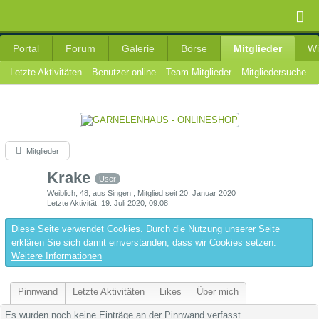
Portal
Forum
Galerie
Börse
Mitglieder
Wi
Letzte Aktivitäten
Benutzer online
Team-Mitglieder
Mitgliedersuche
Mitglieder
Krake
User
Weiblich
48
aus Singen
Mitglied seit 20. Januar 2020
Letzte Aktivität
19. Juli 2020, 09:08
Diese Seite verwendet Cookies. Durch die Nutzung unserer Seite
erklären Sie sich damit einverstanden, dass wir Cookies setzen.
Weitere Informationen
Pinnwand
Letzte Aktivitäten
Likes
Über mich
Es wurden noch keine Einträge an der Pinnwand verfasst.