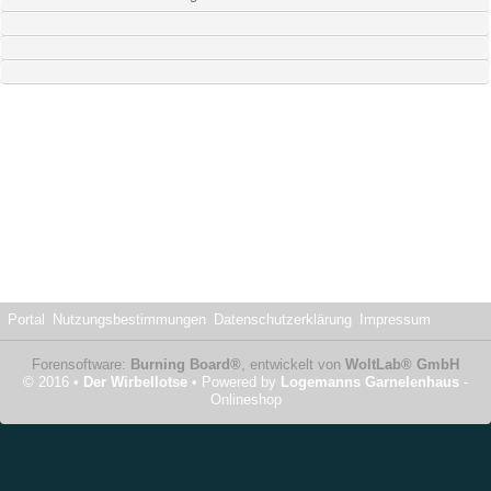
Portal
Nutzungsbestimmungen
Datenschutzerklärung
Impressum
Forensoftware:
Burning Board®
, entwickelt von
WoltLab® GmbH
© 2016 •
Der Wirbellotse
• Powered by
Logemanns Garnelenhaus
-
Onlineshop