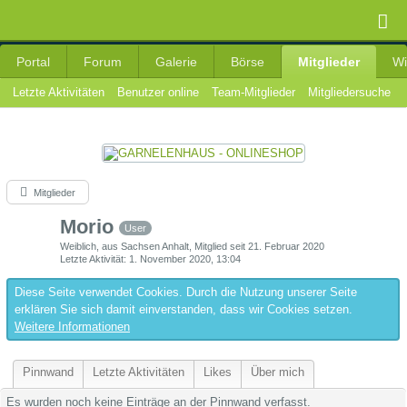
Portal
Forum
Galerie
Börse
Mitglieder
Wi
Letzte Aktivitäten
Benutzer online
Team-Mitglieder
Mitgliedersuche
Mitglieder
Morio
User
Weiblich
aus Sachsen Anhalt
Mitglied seit 21. Februar 2020
Letzte Aktivität
1. November 2020, 13:04
Diese Seite verwendet Cookies. Durch die Nutzung unserer Seite
erklären Sie sich damit einverstanden, dass wir Cookies setzen.
Weitere Informationen
Pinnwand
Letzte Aktivitäten
Likes
Über mich
Es wurden noch keine Einträge an der Pinnwand verfasst.