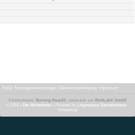
Portal
Nutzungsbestimmungen
Datenschutzerklärung
Impressum
Forensoftware:
Burning Board®
, entwickelt von
WoltLab® GmbH
© 2016 •
Der Wirbellotse
• Powered by
Logemanns Garnelenhaus
-
Onlineshop