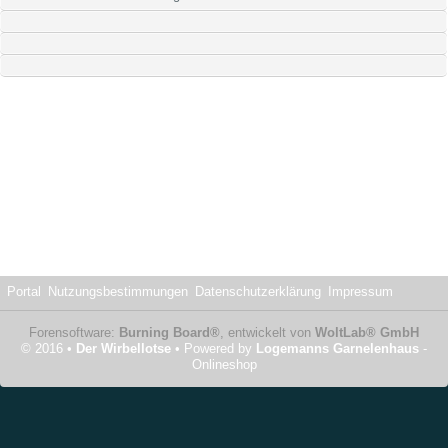
Portal
Nutzungsbestimmungen
Datenschutzerklärung
Impressum
Forensoftware:
Burning Board®
, entwickelt von
WoltLab® GmbH
© 2016 •
Der Wirbellotse
• Powered by
Logemanns Garnelenhaus
-
Onlineshop