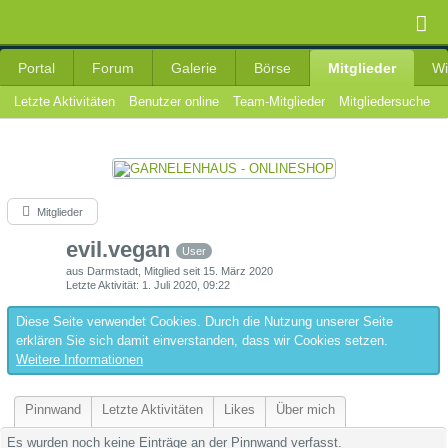
Portal
Forum
Galerie
Börse
Mitglieder
Wi
Letzte Aktivitäten
Benutzer online
Team-Mitglieder
Mitgliedersuche
Mitglieder
evil.vegan
User
aus Darmstadt
Mitglied seit 15. März 2020
Letzte Aktivität
1. Juli 2020, 09:22
Diese Seite verwendet Cookies. Durch die Nutzung unserer Seite
erklären Sie sich damit einverstanden, dass wir Cookies setzen.
Weitere Informationen
Pinnwand
Letzte Aktivitäten
Likes
Über mich
Es wurden noch keine Einträge an der Pinnwand verfasst.