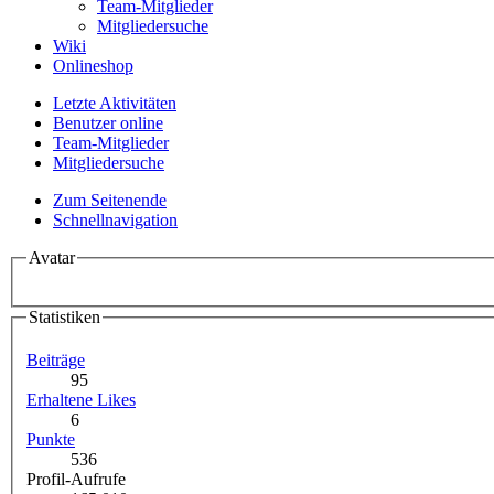
Team-Mitglieder
Mitgliedersuche
Wiki
Onlineshop
Letzte Aktivitäten
Benutzer online
Team-Mitglieder
Mitgliedersuche
Zum Seitenende
Schnellnavigation
Avatar
Statistiken
Beiträge
95
Erhaltene Likes
6
Punkte
536
Profil-Aufrufe