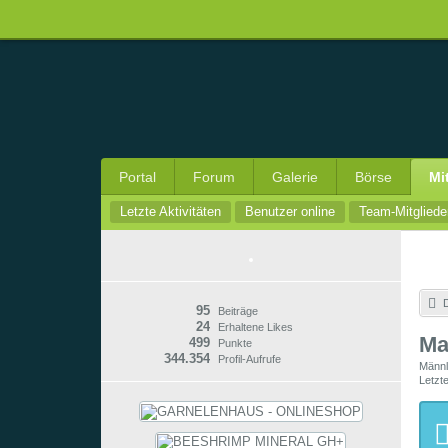
Portal
Forum
Galerie
Börse
Mi
Letzte Aktivitäten
Benutzer online
Team-Mitgliede
D
95
Beiträge
24
Erhaltene Likes
Ma
499
Punkte
344.354
Profil-Aufrufe
Männl
Letzte