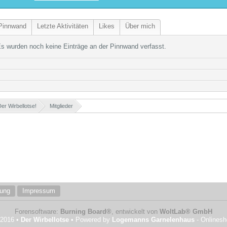
Pinnwand
Letzte Aktivitäten
Likes
Über mich
s wurden noch keine Einträge an der Pinnwand verfasst.
er Wirbellotse!
»
Mitglieder
»
rung
Impressum
Forensoftware:
Burning Board®
, entwickelt von
WoltLab® GmbH
 2016 •
Der Wirbellotse
• Powered by
Logemanns Garnelenhaus
- Onlines