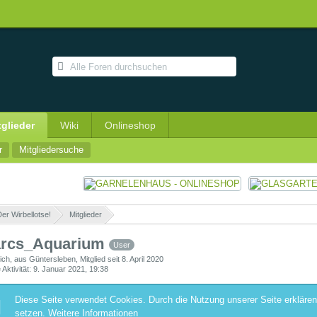
tglieder
Wiki
Onlineshop
r
Mitgliedersuche
er Wirbellotse!
»
Mitglieder
»
rcs_Aquarium
User
ich
aus Güntersleben
Mitglied seit 8. April 2020
 Aktivität
9. Januar 2021, 19:38
Diese Seite verwendet Cookies. Durch die Nutzung unserer Seite erklären
setzen.
Weitere Informationen