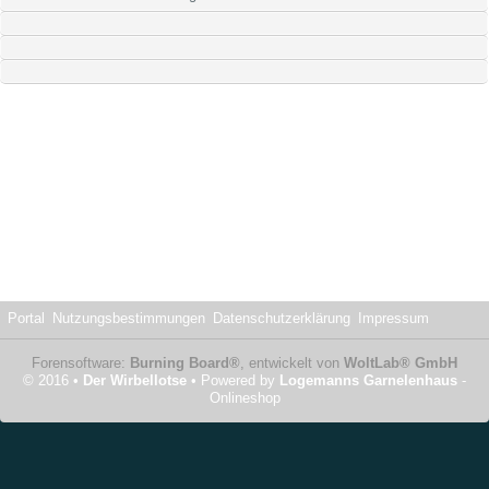
Portal
Nutzungsbestimmungen
Datenschutzerklärung
Impressum
Forensoftware:
Burning Board®
, entwickelt von
WoltLab® GmbH
© 2016 •
Der Wirbellotse
• Powered by
Logemanns Garnelenhaus
-
Onlineshop