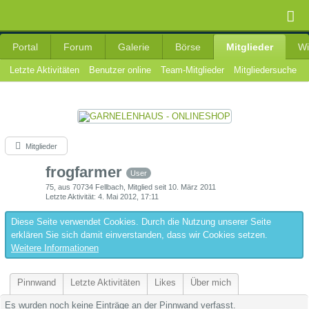
Portal
Forum
Galerie
Börse
Mitglieder
Wi
Letzte Aktivitäten
Benutzer online
Team-Mitglieder
Mitgliedersuche
Mitglieder
frogfarmer
User
75
aus 70734 Fellbach
Mitglied seit 10. März 2011
Letzte Aktivität
4. Mai 2012, 17:11
Diese Seite verwendet Cookies. Durch die Nutzung unserer Seite
erklären Sie sich damit einverstanden, dass wir Cookies setzen.
Weitere Informationen
Pinnwand
Letzte Aktivitäten
Likes
Über mich
Es wurden noch keine Einträge an der Pinnwand verfasst.