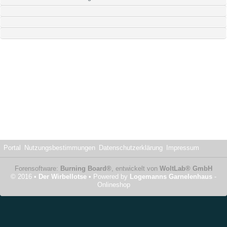
Portal
Nutzungsbestimmungen
Datenschutzerklärung
Impressum
Forensoftware:
Burning Board®
, entwickelt von
WoltLab® GmbH
© 2016 •
Der Wirbellotse
• Powered by
Logemanns Garnelenhaus
-
Onlineshop