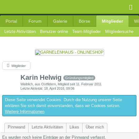
Portal
Forum
Galerie
Börse
Mitglieder
Wi
Letzte Aktivitäten
Benutzer online
Team-Mitglieder
Mitgliedersuche
Mitglieder
Karin Helwig
Gründungsmitglied
Weiblich
aus Ostfildern
Mitglied seit 11. Februar 2011
Letzte Aktivität
18. April 2016, 09:06
Diese Seite verwendet Cookies. Durch die Nutzung unserer Seite
erklären Sie sich damit einverstanden, dass wir Cookies setzen.
Weitere Informationen
Pinnwand
Letzte Aktivitäten
Likes
Über mich
Es wurden noch keine Einträge an der Pinnwand verfasst.