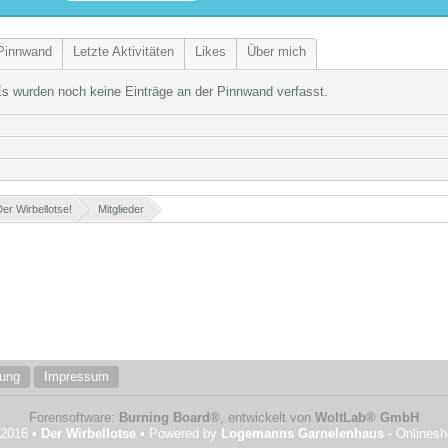
Pinnwand
Letzte Aktivitäten
Likes
Über mich
s wurden noch keine Einträge an der Pinnwand verfasst.
er Wirbellotse!
»
Mitglieder
»
rung
Impressum
Forensoftware:
Burning Board®
, entwickelt von
WoltLab® GmbH
 2016 •
Der Wirbellotse
• Powered by
Logemanns Garnelenhaus
- Onlines