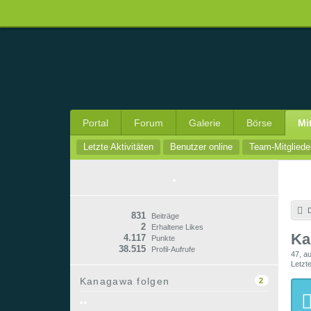
Portal
Forum
Galerie
Börse
Mi
Letzte Aktivitäten
Benutzer online
Team-Mitgliede
D
831
Beiträge
2
Erhaltene Likes
Ka
4.117
Punkte
38.515
Profil-Aufrufe
47
a
Letzte
Kanagawa folgen
2