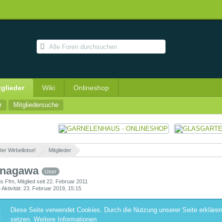
tglieder
Wiki
Onlineshop
r
Mitgliedersuche
er Wirbellotse!
»
Mitglieder
»
nagawa
User
us Ffm
Mitglied seit 22. Februar 2011
 Aktivität
23. Februar 2019, 15:15
Diese Seite verwendet Cookies. Durch die Nutzung unserer Seite erklären
setzen.
Weitere Informationen