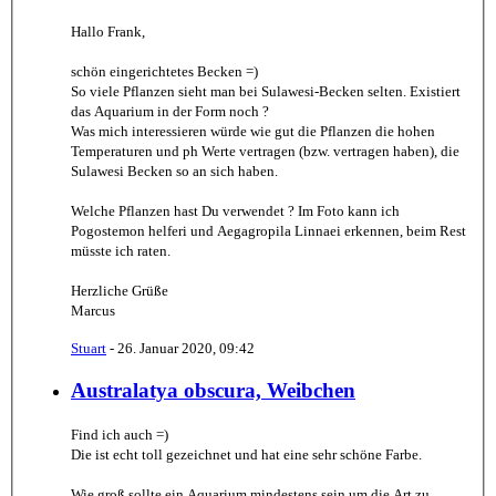
Hallo Frank,
schön eingerichtetes Becken =)
So viele Pflanzen sieht man bei Sulawesi-Becken selten. Existiert
das Aquarium in der Form noch ?
Was mich interessieren würde wie gut die Pflanzen die hohen
Temperaturen und ph Werte vertragen (bzw. vertragen haben), die
Sulawesi Becken so an sich haben.
Welche Pflanzen hast Du verwendet ? Im Foto kann ich
Pogostemon helferi und Aegagropila Linnaei erkennen, beim Rest
müsste ich raten.
Herzliche Grüße
Marcus
Stuart
-
26. Januar 2020, 09:42
Australatya obscura, Weibchen
Find ich auch =)
Die ist echt toll gezeichnet und hat eine sehr schöne Farbe.
Wie groß sollte ein Aquarium mindestens sein um die Art zu