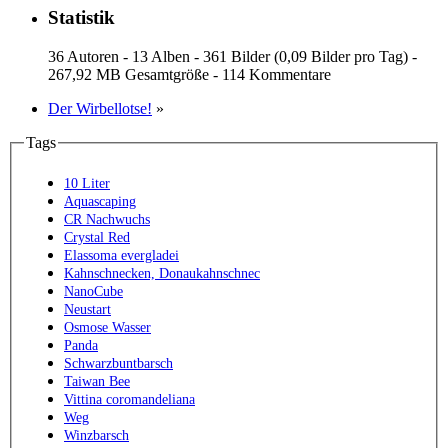
Statistik
36 Autoren - 13 Alben - 361 Bilder (0,09 Bilder pro Tag) -
267,92 MB Gesamtgröße - 114 Kommentare
Der Wirbellotse!
»
Tags
10 Liter
Aquascaping
CR Nachwuchs
Crystal Red
Elassoma evergladei
Kahnschnecken, Donaukahnschnec
NanoCube
Neustart
Osmose Wasser
Panda
Schwarzbuntbarsch
Taiwan Bee
Vittina coromandeliana
Weg
Winzbarsch